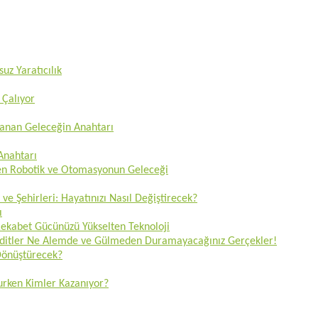
uz Yaratıcılık
 Çalıyor
zanan Geleceğin Anahtarı
 Anahtarı
ren Robotik ve Otomasyonun Geleceği
 ve Şehirleri: Hayatınızı Nasıl Değiştirecek?
ı
 Rekabet Gücünüzü Yükselten Teknoloji
Tehditler Ne Alemde ve Gülmeden Duramayacağınız Gerçekler!
 Dönüştürecek?
lurken Kimler Kazanıyor?