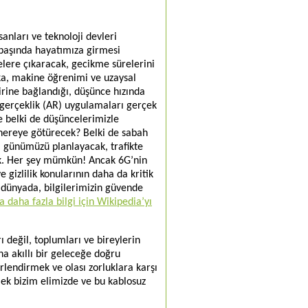
nları ve teknoloji devleri
 başında hayatımıza girmesi
elere çıkaracak, gecikme sürelerini
ka, makine öğrenimi ve uzaysal
birine bağlandığı, düşünce hızında
ş gerçeklik (AR) uygulamaları gerçek
e belki de düşüncelerimizle
i nereye götürecek? Belki de sabah
ı günümüzü planlayacak, trafikte
cak. Her şey mümkün! Ancak 6G’nin
 gizlilik konularının daha da kritik
r dünyada, bilgilerimizin güvende
 daha fazla bilgi için Wikipedia’yı
rı değil, toplumları ve bireylerin
ha akıllı bir geleceğe doğru
ğerlendirmek ve olası zorluklara karşı
mek bizim elimizde ve bu kablosuz