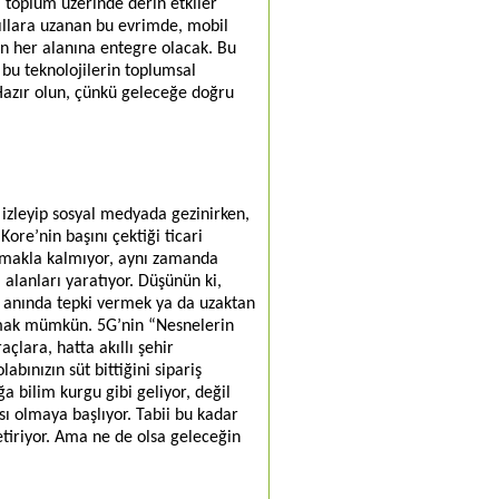
, toplum üzerinde derin etkiler
ıllara uzanan bu evrimde, mobil
n her alanına entegre olacak. Bu
 bu teknolojilerin toplumsal
 Hazır olun, çünkü geleceğe doğru
o izleyip sosyal medyada gezinirken,
ore’nin başını çektiği ticari
ırmakla kalmıyor, aynı zamanda
 alanları yaratıyor. Düşünün ki,
da anında tepki vermek ya da uzaktan
kurmak mümkün. 5G’nin “Nesnelerin
açlara, hatta akıllı şehir
bınızın süt bittiğini sipariş
a bilim kurgu gibi geliyor, değil
ı olmaya başlıyor. Tabii bu kadar
etiriyor. Ama ne de olsa geleceğin