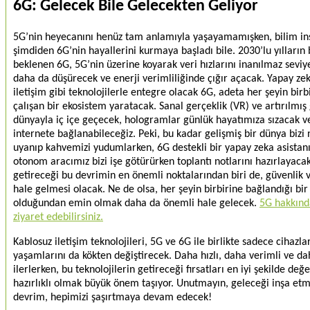
6G: Gelecek Bile Gelecekten Geliyor
5G’nin heyecanını henüz tam anlamıyla yaşayamamışken, bilim insa
şimdiden 6G’nin hayallerini kurmaya başladı bile. 2030’lu yılların
beklenen 6G, 5G’nin üzerine koyarak veri hızlarını inanılmaz seviy
daha da düşürecek ve enerji verimliliğinde çığır açacak. Yapay ze
iletişim gibi teknolojilerle entegre olacak 6G, adeta her şeyin bir
çalışan bir ekosistem yaratacak. Sanal gerçeklik (VR) ve artırılmı
dünyayla iç içe geçecek, hologramlar günlük hayatımıza sızacak v
internete bağlanabileceğiz. Peki, bu kadar gelişmiş bir dünya biz
uyanıp kahvemizi yudumlarken, 6G destekli bir yapay zeka asistan
otonom aracımız bizi işe götürürken toplantı notlarını hazırlaya
getireceği bu devrimin en önemli noktalarından biri de, güvenlik ve
hale gelmesi olacak. Ne de olsa, her şeyin birbirine bağlandığı bi
olduğundan emin olmak daha da önemli hale gelecek.
5G hakkında
ziyaret edebilirsiniz.
Kablosuz iletişim teknolojileri, 5G ve 6G ile birlikte sadece cihazla
yaşamlarını da kökten değiştirecek. Daha hızlı, daha verimli ve da
ilerlerken, bu teknolojilerin getireceği fırsatları en iyi şekilde de
hazırlıklı olmak büyük önem taşıyor. Unutmayın, geleceği inşa et
devrim, hepimizi şaşırtmaya devam edecek!