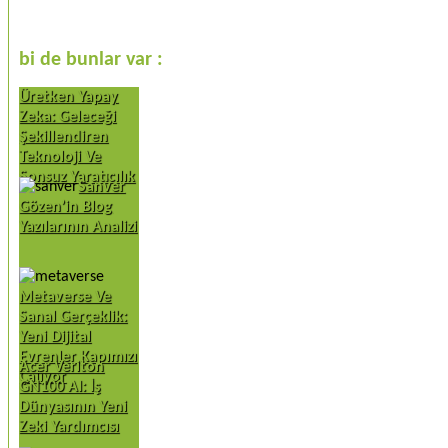
bi de bunlar var :
Üretken Yapay
Zeka: Geleceği
Şekillendiren
Teknoloji Ve
Sonsuz Yaratıcılık
Sanver
Gözen’in Blog
Yazılarının Analizi
Metaverse Ve
Sanal Gerçeklik:
Yeni Dijital
Evrenler Kapımızı
Acer Veriton
Çalıyor
GN100 AI: İş
Dünyasının Yeni
Zeki Yardımcısı