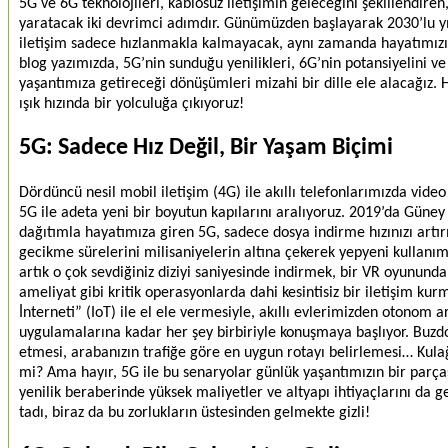
5G ve 6G teknolojileri, kablosuz iletişimin geleceğini şekillendiren
yaratacak iki devrimci adımdır. Günümüzden başlayarak 2030’lu y
iletişim sadece hızlanmakla kalmayacak, aynı zamanda hayatımızı
blog yazımızda, 5G’nin sunduğu yenilikleri, 6G’nin potansiyelini ve
yaşantımıza getireceği dönüşümleri mizahi bir dille ele alacağız.
ışık hızında bir yolculuğa çıkıyoruz!
5G: Sadece Hız Değil, Bir Yaşam Biçimi
Dördüncü nesil mobil iletişim (4G) ile akıllı telefonlarımızda vide
5G ile adeta yeni bir boyutun kapılarını aralıyoruz. 2019’da Güney K
dağıtımla hayatımıza giren 5G, sadece dosya indirme hızınızı art
gecikme sürelerini milisaniyelerin altına çekerek yepyeni kullanım
artık o çok sevdiğiniz diziyi saniyesinde indirmek, bir VR oyunun
ameliyat gibi kritik operasyonlarda dahi kesintisiz bir iletişim 
İnterneti” (IoT) ile el ele vermesiyle, akıllı evlerimizden otonom ar
uygulamalarına kadar her şey birbiriyle konuşmaya başlıyor. Buzdola
etmesi, arabanızın trafiğe göre en uygun rotayı belirlemesi… Kulağ
mi? Ama hayır, 5G ile bu senaryolar günlük yaşantımızın bir parças
yenilik beraberinde yüksek maliyetler ve altyapı ihtiyaçlarını da g
tadı, biraz da bu zorlukların üstesinden gelmekte gizli!