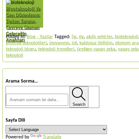
Biyoteknoloji Ve
Gen Düzenleme:
Tıptan Tarıma,
Çevreye Uzanan
Geleceğin
Posted in:
Blog - Yazılar
Tagged:
5g
,
6g
,
akıllı şehirler
,
bioteknoloji
Anahtarı
gelecek teknolojileri
,
i̇novasyon
,
iot
,
kablosuz iletişim
,
otonom ara
teknoloji blogu
,
teknoloji trendleri
,
üretken yapay zeka
,
yapay zek
teknoloji
Arama Sorma…
Search
Sayfa Dili
Powered by
Translate