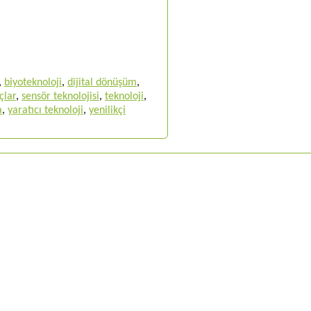
,
biyoteknoloji
,
dijital dönüşüm
,
çlar
,
sensör teknolojisi
,
teknoloji
,
a
,
yaratıcı teknoloji
,
yenilikçi