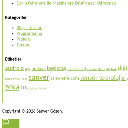
Derin Öğrenme ile Makinelere Düşünmeyi Öğretmek
Kategoriler
Blog – Yazılar
Programlama
Projeler
Tanıtım
Etiketler
dij
android
beşiktaş
bedava
aşk
bioteknoloji
chrome
derbi
digiturk
sanver
sensör teknolojisi
sanwhere.com
raspberry pi
root
zeka
İTÜ
şeker
şikayet
Copyright © 2026 Sanver Gözen.