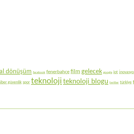
gelecek
ital dönüşüm
film
fenerbahçe
iot
i̇novasy
facebook
google
teknoloji
teknoloji blogu
siber güvenlik
spor
türkiye
twitter