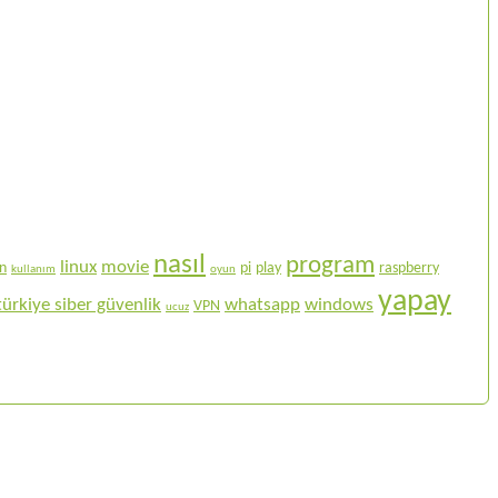
nasıl
program
linux
movie
on
pi
play
raspberry
kullanım
oyun
yapay
türkiye siber güvenlik
whatsapp
windows
VPN
ucuz