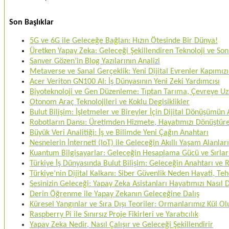
Son Başlıklar
5G ve 6G ile Geleceğe Bağlan: Hızın Ötesinde Bir Dünya!
Üretken Yapay Zeka: Geleceği Şekillendiren Teknoloji ve Sons
Sanver Gözen’in Blog Yazılarının Analizi
Metaverse ve Sanal Gerçeklik: Yeni Dijital Evrenler Kapımızı
Acer Veriton GN100 AI: İş Dünyasının Yeni Zeki Yardımcısı
Biyoteknoloji ve Gen Düzenleme: Tıptan Tarıma, Çevreye U
Otonom Araç Teknolojileri ve Koklu Degisiklikler
Bulut Bilişim: İşletmeler ve Bireyler İçin Dijital Dönüşümün
Robotların Dansı: Üretimden Hizmete, Hayatımızı Dönüştü
Büyük Veri Analitiği: İş ve Bilimde Yeni Çağın Anahtarı
Nesnelerin İnterneti (IoT) ile Geleceğin Akıllı Yaşam Alanları
Kuantum Bilgisayarlar: Geleceğin Hesaplama Gücü ve Sırlar
Türkiye İş Dünyasında Bulut Bilişim: Geleceğin Anahtarı ve
Türkiye’nin Dijital Kalkanı: Siber Güvenlik Neden Hayati, 
Sesinizin Geleceği: Yapay Zeka Asistanları Hayatımızı Nasıl
Derin Öğrenme ile Yapay Zekanın Geleceğine Dalış
Küresel Yangınlar ve Sıra Dışı Teoriler: Ormanlarımız Kül O
Raspberry Pi ile Sınırsız Proje Fikirleri ve Yaratıcılık
Yapay Zeka Nedir, Nasıl Çalışır ve Geleceği Şekillendirir