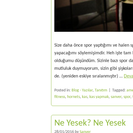
Size daha önce spor yaptığımı ve halen 
yapacağımı söylemişimdir. Heh işte tam 
olduğumu düşündüm. Sizinle bazı spor da
mutluluk duymuyorum, sizin gibi şişkolar
de. (yeniden eskiye sıralanmıştır) …
Dev
Posted in:
Blog - Yazılar
,
Tanıtım
Tagged:
ame
fitness
,
hornets
,
kas
,
kas yapmak
,
sanver
,
spor
,
Ne Yesek? Ne Yesek
28/01/2016
by
Sanver