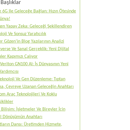
Başlıklar
 6G Ile Geleceğe Bağlan: Hızın Ötesinde
Dünya!
en Yapay Zeka: Geleceği Şekillendiren
loji Ve Sonsuz Yaratıcılık
r Gözen’in Blog Yazılarının Analizi
erse Ve Sanal Gerçeklik: Yeni Dijital
ler Kapımızı Çalıyor
Veriton GN100 AI: İş Dünyasının Yeni
Yardımcısı
teknoloji Ve Gen Düzenleme: Tıptan
ma, Çevreye Uzanan Geleceğin Anahtarı
m Araç Teknolojileri Ve Koklu
iklikler
 Bilişim: İşletmeler Ve Bireyler İçin
tal Dönüşümün Anahtarı
tların Dansı: Üretimden Hizmete,