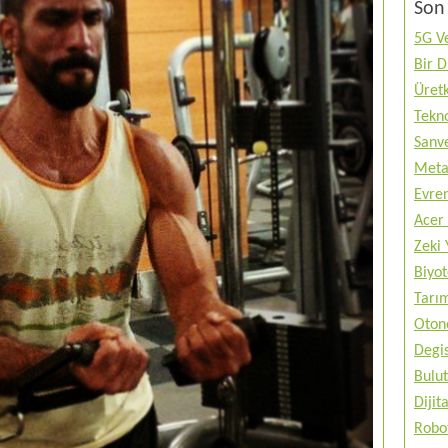
Son 
5G Ve
Bir 
Üretk
Tekno
Sanve
Metav
Evren
Acer 
Zeki 
Biyo
Tarı
Otono
Degis
Bulut
Diji
Robo