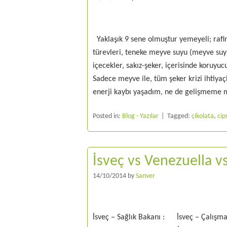
Yaklaşık 9 sene olmuştur yemeyeli; rafin
türevleri, teneke meyve suyu (meyve suy
içecekler, sakız-şeker, içerisinde koruyu
Sadece meyve ile, tüm şeker krizi ihtiya
enerji kaybı yaşadım, ne de gelişmeme
Posted in:
Blog - Yazılar
Tagged:
çikolata
,
cip
İsveç vs Venezuella v
14/10/2014
by
Sanver
İsveç – Sağlık Bakanı : İsveç – Çalışma