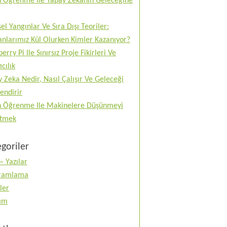
n Öğrenme Ile Yapay Zekanın Geleceğine
el Yangınlar Ve Sıra Dışı Teoriler:
nlarımız Kül Olurken Kimler Kazanıyor?
erry Pi Ile Sınırsız Proje Fikirleri Ve
ıcılık
 Zeka Nedir, Nasıl Çalışır Ve Geleceği
lendirir
n Öğrenme Ile Makinelere Düşünmeyi
tmek
goriler
– Yazılar
ramlama
ler
tım