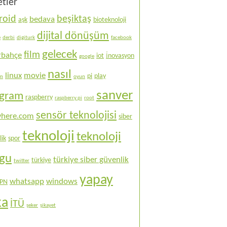
etler
roid
beşiktaş
bedava
aşk
bioteknoloji
dijital dönüşüm
e
derbi
digiturk
facebook
gelecek
film
rbahçe
iot
i̇novasyon
google
nasıl
linux
movie
pi
play
ım
oyun
sanver
ogram
raspberry
raspberry pi
root
sensör teknolojisi
here.com
siber
teknoloji
teknoloji
lik
spor
ogu
türkiye siber güvenlik
türkiye
twitter
yapay
whatsapp
windows
PN
ka
İTÜ
şeker
şikayet