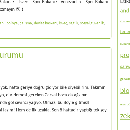
Etik
 Bakanı : İsveç – Spor Bakanı : Venezuella – Spor Bakanı
ozmayın 😕 ) :
and
chrom
anı
,
bolivya
,
çalışma
,
devlet başkanı
,
isveç
,
sağlık
,
sosyal güvenlik
,
fene
kullan
 Durumu
pr
sanw
güven
yok, hatta geriye doğru gidiyor bile diyebilirim. Takımın
bl
nıyo, dur demesi gereken Carval hoca da ağzının
anda gol sevinci yaşıyo. Olmaz! bu Böyle gitmez!
V
ucuz
lazım! Hem de ilk uçakla. Son 8 haftadır yaptığı tek şey
ze