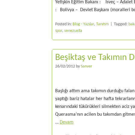
Yetişkin Eğitim Bakanı : İsveç – Adalet
: Bolivya – Devlet Başkanı (moralleri b
Posted in:
Blog - Yazılar
,
Tanıtım
Tagged:
bak
spor
,
venezuella
Beşiktaş ve Takımın
26/02/2012
by
Sanver
Başlığı attım ama takımın durduğu falan 
yaptığı bariz hatalar her hafta tekrarla
kenarındaki tükürükleri silmekten aciz y
Querasma’nın acilen bu takımdan gitmesi 
…
Devam