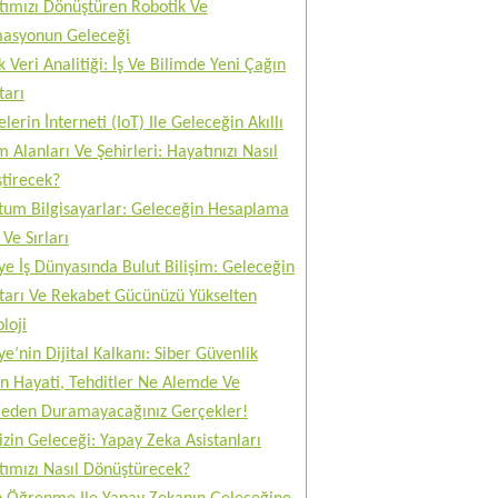
tımızı Dönüştüren Robotik Ve
asyonun Geleceği
 Veri Analitiği: İş Ve Bilimde Yeni Çağın
tarı
lerin İnterneti (IoT) Ile Geleceğin Akıllı
 Alanları Ve Şehirleri: Hayatınızı Nasıl
tirecek?
tum Bilgisayarlar: Geleceğin Hesaplama
Ve Sırları
ye İş Dünyasında Bulut Bilişim: Geleceğin
tarı Ve Rekabet Gücünüzü Yükselten
loji
ye’nin Dijital Kalkanı: Siber Güvenlik
n Hayati, Tehditler Ne Alemde Ve
eden Duramayacağınız Gerçekler!
izin Geleceği: Yapay Zeka Asistanları
tımızı Nasıl Dönüştürecek?