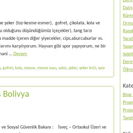
Deri
Dalış
Küres
e şeker (toz-kesme-esmer), gofret, çikolata, kola ve
Orma
u olduğunu düşündüğümüz içeçekler), tang tarzı
Raspb
cu madde içeren diğer yiyecekler, cips,aburcuburlar vs.
Yarat
çlarımı karşılıyorum. Hayvan gibi spor yapıyorum, ne bir
Yapay
 mani …
Devam
Şekil
Deri
s
,
gofret
,
kola
,
meyve
,
meyve suyu
,
sakız
,
şeker
,
şeker krizi
,
spor
Öğre
Kate
s Bolivya
Blog 
Prog
Proje
Tanı
 ve Sosyal Güvenlik Bakanı : İsveç – Ortaokul Üzeri ve