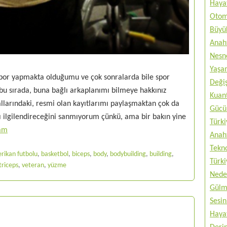
Haya
Otom
Büyük
Anah
Nesne
Yaşam
spor yapmakta olduğumu ve çok sonralarda bile spor
Değiş
bu sırada, buna bağlı arkaplanımı bilmeye hakkınız
Kuan
llarındaki, resmi olan kayıtlarımı paylaşmaktan çok da
Gücü 
ı ilgilendireceğini sanmıyorum çünkü, ama bir bakın yine
Türki
am
Anah
Tekno
rikan futbolu
,
basketbol
,
biceps
,
body
,
bodybuilding
,
building
,
Türki
triceps
,
veteran
,
yüzme
Nede
Gülm
Sesin
Haya