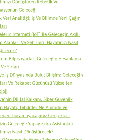
tımızı Dönüştüren Robotik Ve
asyonun Geleceği
 Veri Analitiği: İş Ve Bilimde Yeni Çağın
tarı
lerin İnterneti (IoT) Ile Geleceğin Akıllı
 Alanları Ve Şehirleri: Hayatınızı Nasıl
tirecek?
tum Bilgisayarlar: Geleceğin Hesaplama
Ve Sırları
ye İş Dünyasında Bulut Bilişim: Geleceğin
tarı Ve Rekabet Gücünüzü Yükselten
loji
ye’nin Dijital Kalkanı: Siber Güvenlik
n Hayati, Tehditler Ne Alemde Ve
eden Duramayacağınız Gerçekler!
izin Geleceği: Yapay Zeka Asistanları
tımızı Nasıl Dönüştürecek?