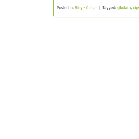
Posted in:
Blog - Yazılar
Tagged:
çikolata
,
cip