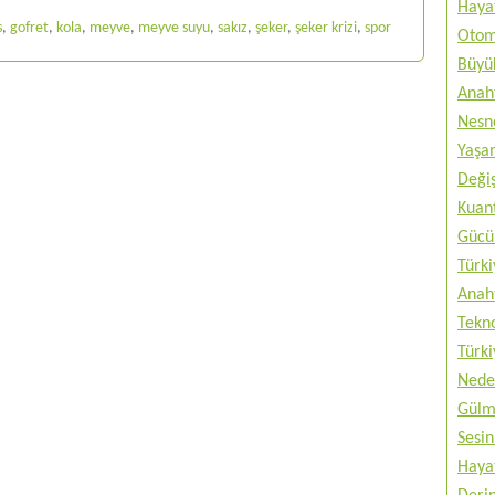
Haya
s
,
gofret
,
kola
,
meyve
,
meyve suyu
,
sakız
,
şeker
,
şeker krizi
,
spor
Otom
Büyük
Anah
Nesne
Yaşam
Değiş
Kuan
Gücü 
Türki
Anah
Tekno
Türki
Nede
Gülm
Sesin
Haya