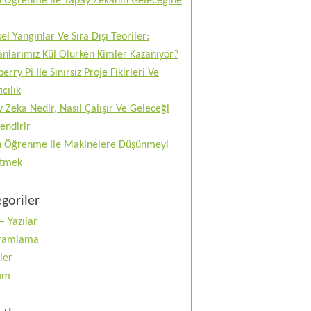
n Öğrenme Ile Yapay Zekanın Geleceğine
el Yangınlar Ve Sıra Dışı Teoriler:
nlarımız Kül Olurken Kimler Kazanıyor?
erry Pi Ile Sınırsız Proje Fikirleri Ve
ıcılık
 Zeka Nedir, Nasıl Çalışır Ve Geleceği
lendirir
n Öğrenme Ile Makinelere Düşünmeyi
tmek
goriler
– Yazılar
ramlama
ler
tım