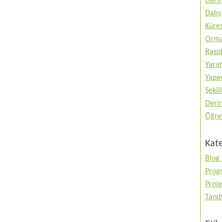
Deri
Dalış
Küres
Orma
Raspb
Yarat
Yapay
Şekil
Deri
Öğre
Kate
Blog 
Prog
Proje
Tanı