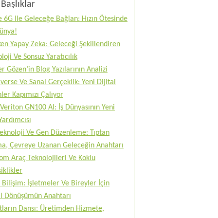
Başlıklar
 6G Ile Geleceğe Bağlan: Hızın Ötesinde
Dünya!
en Yapay Zeka: Geleceği Şekillendiren
loji Ve Sonsuz Yaratıcılık
r Gözen’in Blog Yazılarının Analizi
erse Ve Sanal Gerçeklik: Yeni Dijital
ler Kapımızı Çalıyor
Veriton GN100 AI: İş Dünyasının Yeni
Yardımcısı
teknoloji Ve Gen Düzenleme: Tıptan
ma, Çevreye Uzanan Geleceğin Anahtarı
m Araç Teknolojileri Ve Koklu
iklikler
 Bilişim: İşletmeler Ve Bireyler İçin
tal Dönüşümün Anahtarı
tların Dansı: Üretimden Hizmete,