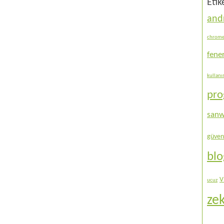
Etik
and
chrom
fene
kullan
pr
sanw
güven
bl
V
ucuz
ze