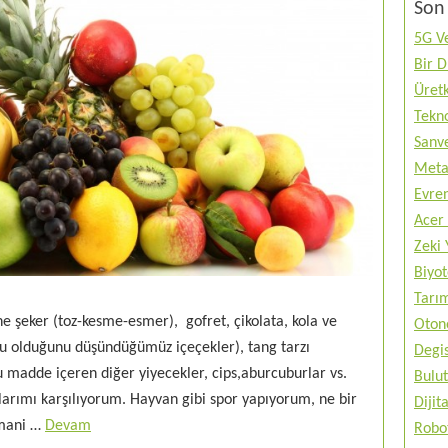
Son 
5G Ve
Bir 
Üretk
Tekno
Sanve
Metav
Evren
Acer 
Zeki 
Biyo
Tarı
e şeker (toz-kesme-esmer), gofret, çikolata, kola ve
Otono
u olduğunu düşündüğümüz içeçekler), tang tarzı
Degis
cu madde içeren diğer yiyecekler, cips,aburcuburlar vs.
Bulut
çlarımı karşılıyorum. Hayvan gibi spor yapıyorum, ne bir
Diji
 mani …
Devam
Robo