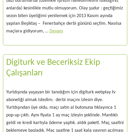
bazı durumlarda (özellikle işinizin halledilmesini istediğiniz
anlarda) kesinlikle mutlu olmuyorum. Olay şudur : geçtiğimiz
sezon biten üyeliğimi yenilemek için 2013 Kasım ayında
yapılan Beşiktaş – Fenerbahçe derbi gününü seçtim. Nasılsa
maçlara gidiyorum, …
Devam
Digiturk ve Beceriksiz Ekip
Çalışanları
Yurtdışında yaşayan bir tanıdığım için digiturk webplay tv
aboneliği almak istedim; derbi maçını izlesin diye.
Yurtdışından üye oldu, maçı satın al butonuna tıklayınca 1
pop-up çıktı. Aynı fiyata 1 ay maç izleyin şeklinde. Mantıklı
geldi ve kredi kartıyla ödeme yaptık. aldık paketi. Maç saatini
beklemeye başladık. Maç saatine 1 saat kala yayının açılması