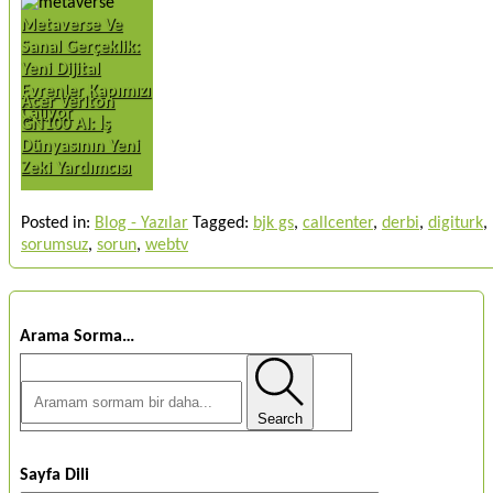
Metaverse Ve
Sanal Gerçeklik:
Yeni Dijital
Evrenler Kapımızı
Acer Veriton
Çalıyor
GN100 AI: İş
Dünyasının Yeni
Zeki Yardımcısı
Posted in:
Blog - Yazılar
Tagged:
bjk gs
,
callcenter
,
derbi
,
digiturk
,
sorumsuz
,
sorun
,
webtv
Arama Sorma…
Search
Sayfa Dili