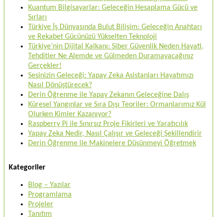
Kuantum Bilgisayarlar: Geleceğin Hesaplama Gücü ve
Sırları
Türkiye İş Dünyasında Bulut Bilişim: Geleceğin Anahtarı
ve Rekabet Gücünüzü Yükselten Teknoloji
Türkiye’nin Dijital Kalkanı: Siber Güvenlik Neden Hayati,
Tehditler Ne Alemde ve Gülmeden Duramayacağınız
Gerçekler!
Sesinizin Geleceği: Yapay Zeka Asistanları Hayatımızı
Nasıl Dönüştürecek?
Derin Öğrenme ile Yapay Zekanın Geleceğine Dalış
Küresel Yangınlar ve Sıra Dışı Teoriler: Ormanlarımız Kül
Olurken Kimler Kazanıyor?
Raspberry Pi ile Sınırsız Proje Fikirleri ve Yaratıcılık
Yapay Zeka Nedir, Nasıl Çalışır ve Geleceği Şekillendirir
Derin Öğrenme ile Makinelere Düşünmeyi Öğretmek
Kategoriler
Blog – Yazılar
Programlama
Projeler
Tanıtım