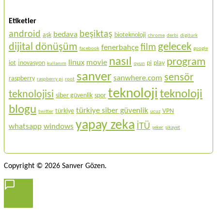
Etiketler
android
beşiktaş
bedava
aşk
bioteknoloji
chrome
derbi
digiturk
gelecek
dijital dönüşüm
film
fenerbahçe
facebook
google
nasıl
program
linux
movie
iot
i̇novasyon
pi
play
kullanım
oyun
sanver
sensör
sanwhere.com
raspberry
raspberry pi
root
teknoloji
teknoloji
teknolojisi
siber güvenlik
spor
blogu
türkiye siber güvenlik
türkiye
VPN
twitter
ucuz
yapay zeka
İTÜ
whatsapp
windows
şeker
şikayet
Copyright © 2026 Sanver Gözen.