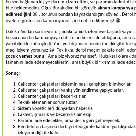
En son bağlanan kişiye durumu izah ettim, ve paramın iadesini ist
bile beklemedim. Oğuz Burak diye bir görevli;
alınan kampanya pa
edilmediğini
😀 , sorunun bundan kaynaklandığını söyledi. Derbi m
üyelere gösterilen kampanyanın içine dahil edilmemiş! 😀
Dakika 66.dan sonra yurtdışındaki tanıdık izlemeye başladı yayını.
bu sorunun bu kampanyaya dahil olan herkes de olduğunu, ama s
yapabildiklerini söyledi. Yani yurtdışından benim tanıdık gibi Türk
maçı izlyemiyorsunuz 😀 Tek tıkla, derbi maçını pakete dahil ed
çocuk yemez bunu.
Ama biz yiyoruz malesef. Hukuksal olarak da
tamanını iade edemeyeceklerini, ama büyük bir kısmını iade edecek
Sonuç:
Callcenter çalışanları sistemin nasıl çalıştığını bilmiyorlar.
Callcenter çalışanları yanlış yönlendirme yapıyolarlar.
Callcenter çalışanları beceriksizler.
Teknik elemanlar sorumsuzlar.
Sistem yöneticileri dünyadan habersiz.
Lakayit, şımarık ve beceriksiz bir ekip.
Paramı iade edecekler, ama derbi geri gelmeyecek.
Ben telefon başında derbiyi izlediğimle kaldım, yurtdışındaki
izleyemediği ile kaldı.