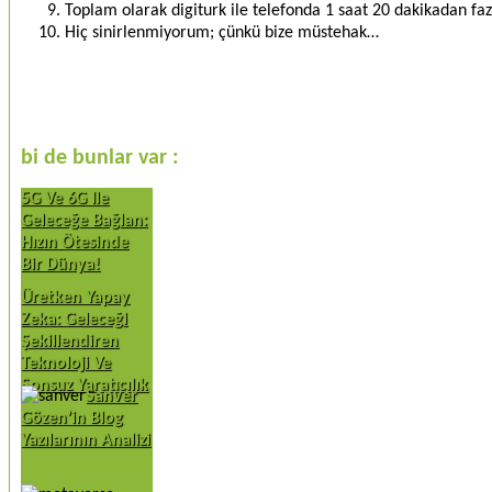
Toplam olarak digiturk ile telefonda 1 saat 20 dakikadan fa
Hiç sinirlenmiyorum; çünkü bize müstehak…
bi de bunlar var :
5G Ve 6G Ile
Geleceğe Bağlan:
Hızın Ötesinde
Bir Dünya!
Üretken Yapay
Zeka: Geleceği
Şekillendiren
Teknoloji Ve
Sonsuz Yaratıcılık
Sanver
Gözen’in Blog
Yazılarının Analizi