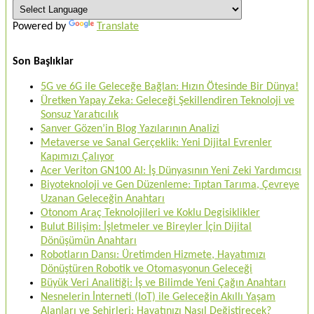
Powered by
Translate
Son Başlıklar
5G ve 6G ile Geleceğe Bağlan: Hızın Ötesinde Bir Dünya!
Üretken Yapay Zeka: Geleceği Şekillendiren Teknoloji ve
Sonsuz Yaratıcılık
Sanver Gözen’in Blog Yazılarının Analizi
Metaverse ve Sanal Gerçeklik: Yeni Dijital Evrenler
Kapımızı Çalıyor
Acer Veriton GN100 AI: İş Dünyasının Yeni Zeki Yardımcısı
Biyoteknoloji ve Gen Düzenleme: Tıptan Tarıma, Çevreye
Uzanan Geleceğin Anahtarı
Otonom Araç Teknolojileri ve Koklu Degisiklikler
Bulut Bilişim: İşletmeler ve Bireyler İçin Dijital
Dönüşümün Anahtarı
Robotların Dansı: Üretimden Hizmete, Hayatımızı
Dönüştüren Robotik ve Otomasyonun Geleceği
Büyük Veri Analitiği: İş ve Bilimde Yeni Çağın Anahtarı
Nesnelerin İnterneti (IoT) ile Geleceğin Akıllı Yaşam
Alanları ve Şehirleri: Hayatınızı Nasıl Değiştirecek?