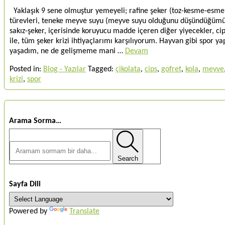
Yaklaşık 9 sene olmuştur yemeyeli; rafine şeker (toz-kesme-esmer)
türevleri, teneke meyve suyu (meyve suyu olduğunu düşündüğümüz i
sakız-şeker, içerisinde koruyucu madde içeren diğer yiyecekler, c
ile, tüm şeker krizi ihtiyaçlarımı karşılıyorum. Hayvan gibi spor ya
yaşadım, ne de gelişmeme mani …
Devam
Posted in:
Blog - Yazılar
Tagged:
çikolata
,
cips
,
gofret
,
kola
,
meyve
krizi
,
spor
Arama Sorma…
Search
Sayfa Dili
Powered by
Translate