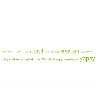
nasıl
program
linux
movie
on
pi
play
raspberry
kullanım
oyun
yapay
türkiye siber güvenlik
whatsapp
windows
VPN
ucuz