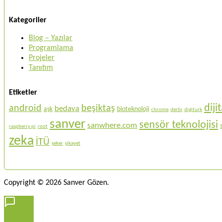
Kategoriler
Blog – Yazılar
Programlama
Projeler
Tanıtım
Etiketler
dij
android
beşiktaş
bedava
aşk
bioteknoloji
chrome
derbi
digiturk
sanver
sensör teknolojisi
sanwhere.com
raspberry pi
root
zeka
İTÜ
şeker
şikayet
Copyright © 2026 Sanver Gözen.