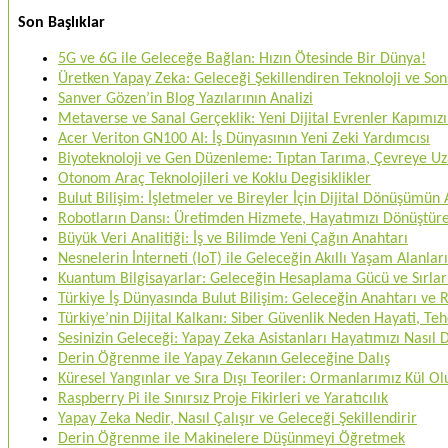
Son Başlıklar
5G ve 6G ile Geleceğe Bağlan: Hızın Ötesinde Bir Dünya!
Üretken Yapay Zeka: Geleceği Şekillendiren Teknoloji ve Sons
Sanver Gözen’in Blog Yazılarının Analizi
Metaverse ve Sanal Gerçeklik: Yeni Dijital Evrenler Kapımızı
Acer Veriton GN100 AI: İş Dünyasının Yeni Zeki Yardımcısı
Biyoteknoloji ve Gen Düzenleme: Tıptan Tarıma, Çevreye U
Otonom Araç Teknolojileri ve Koklu Degisiklikler
Bulut Bilişim: İşletmeler ve Bireyler İçin Dijital Dönüşümün
Robotların Dansı: Üretimden Hizmete, Hayatımızı Dönüştü
Büyük Veri Analitiği: İş ve Bilimde Yeni Çağın Anahtarı
Nesnelerin İnterneti (IoT) ile Geleceğin Akıllı Yaşam Alanları
Kuantum Bilgisayarlar: Geleceğin Hesaplama Gücü ve Sırlar
Türkiye İş Dünyasında Bulut Bilişim: Geleceğin Anahtarı ve
Türkiye’nin Dijital Kalkanı: Siber Güvenlik Neden Hayati, 
Sesinizin Geleceği: Yapay Zeka Asistanları Hayatımızı Nasıl
Derin Öğrenme ile Yapay Zekanın Geleceğine Dalış
Küresel Yangınlar ve Sıra Dışı Teoriler: Ormanlarımız Kül O
Raspberry Pi ile Sınırsız Proje Fikirleri ve Yaratıcılık
Yapay Zeka Nedir, Nasıl Çalışır ve Geleceği Şekillendirir
Derin Öğrenme ile Makinelere Düşünmeyi Öğretmek