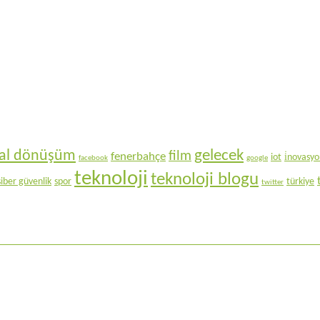
gelecek
ital dönüşüm
film
fenerbahçe
iot
i̇novasy
facebook
google
teknoloji
teknoloji blogu
siber güvenlik
spor
türkiye
twitter