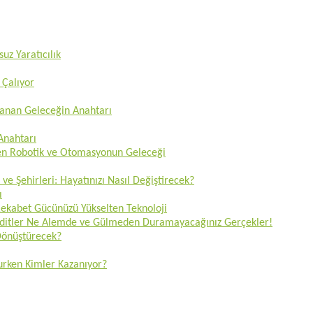
uz Yaratıcılık
 Çalıyor
zanan Geleceğin Anahtarı
 Anahtarı
ren Robotik ve Otomasyonun Geleceği
 ve Şehirleri: Hayatınızı Nasıl Değiştirecek?
ı
 Rekabet Gücünüzü Yükselten Teknoloji
Tehditler Ne Alemde ve Gülmeden Duramayacağınız Gerçekler!
 Dönüştürecek?
lurken Kimler Kazanıyor?