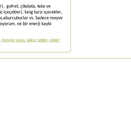
, gofret, çikolata, kola ve
çeçekler), tang tarzı içecekler,
ips,aburcuburlar vs. Sadece meyve
pıyorum, ne bir enerji kaybı
,
meyve suyu
,
sakız
,
şeker
,
şeker