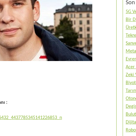
Son 
5G Ve
Bir 
Üretk
Tekno
Sanve
Metav
Evren
Acer 
Zeki 
Biyo
Tarı
Otono
anı :
Degis
Bulut
Diji
Robo