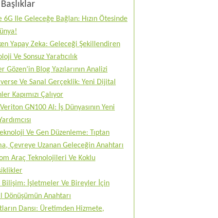
Başlıklar
 6G Ile Geleceğe Bağlan: Hızın Ötesinde
Dünya!
en Yapay Zeka: Geleceği Şekillendiren
loji Ve Sonsuz Yaratıcılık
r Gözen’in Blog Yazılarının Analizi
erse Ve Sanal Gerçeklik: Yeni Dijital
ler Kapımızı Çalıyor
Veriton GN100 AI: İş Dünyasının Yeni
Yardımcısı
teknoloji Ve Gen Düzenleme: Tıptan
ma, Çevreye Uzanan Geleceğin Anahtarı
m Araç Teknolojileri Ve Koklu
iklikler
 Bilişim: İşletmeler Ve Bireyler İçin
tal Dönüşümün Anahtarı
tların Dansı: Üretimden Hizmete,