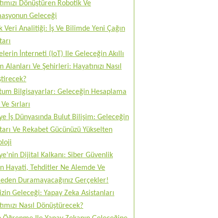
tımızı Dönüştüren Robotik Ve
asyonun Geleceği
 Veri Analitiği: İş Ve Bilimde Yeni Çağın
tarı
lerin İnterneti (IoT) Ile Geleceğin Akıllı
 Alanları Ve Şehirleri: Hayatınızı Nasıl
tirecek?
tum Bilgisayarlar: Geleceğin Hesaplama
Ve Sırları
ye İş Dünyasında Bulut Bilişim: Geleceğin
tarı Ve Rekabet Gücünüzü Yükselten
loji
ye’nin Dijital Kalkanı: Siber Güvenlik
n Hayati, Tehditler Ne Alemde Ve
eden Duramayacağınız Gerçekler!
izin Geleceği: Yapay Zeka Asistanları
tımızı Nasıl Dönüştürecek?