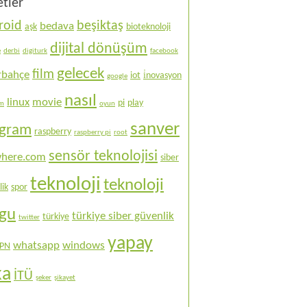
etler
roid
beşiktaş
bedava
aşk
bioteknoloji
dijital dönüşüm
e
derbi
digiturk
facebook
gelecek
film
rbahçe
iot
i̇novasyon
google
nasıl
linux
movie
pi
play
ım
oyun
sanver
ogram
raspberry
raspberry pi
root
sensör teknolojisi
here.com
siber
teknoloji
teknoloji
lik
spor
ogu
türkiye siber güvenlik
türkiye
twitter
yapay
whatsapp
windows
PN
ka
İTÜ
şeker
şikayet