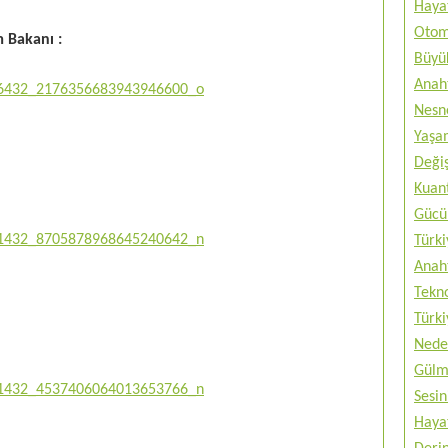
Haya
Otom
m Bakanı :
Büyük
Anah
Nesne
Yaşam
Değiş
Kuan
Gücü 
Türki
Anah
Tekno
Türki
Nede
Gülm
Sesin
Haya