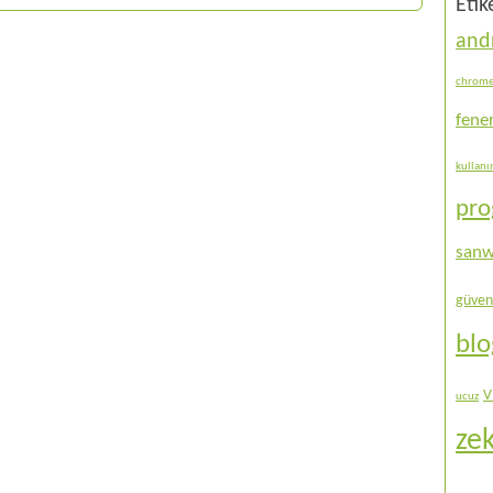
Etik
and
chrom
fene
kullan
pr
sanw
güven
bl
V
ucuz
ze