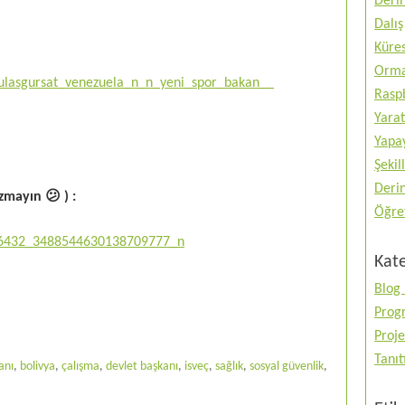
Deri
Dalış
Küres
Orma
Raspb
Yarat
Yapay
Şekil
Deri
zmayın 😕 ) :
Öğre
Kate
Blog 
Prog
Proje
Tanı
anı
,
bolivya
,
çalışma
,
devlet başkanı
,
isveç
,
sağlık
,
sosyal güvenlik
,