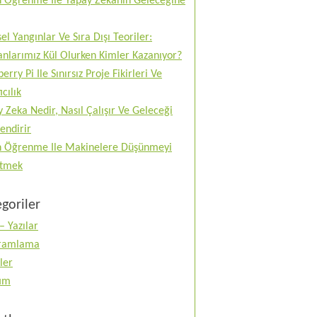
n Öğrenme Ile Yapay Zekanın Geleceğine
el Yangınlar Ve Sıra Dışı Teoriler:
nlarımız Kül Olurken Kimler Kazanıyor?
erry Pi Ile Sınırsız Proje Fikirleri Ve
ıcılık
 Zeka Nedir, Nasıl Çalışır Ve Geleceği
lendirir
n Öğrenme Ile Makinelere Düşünmeyi
tmek
goriler
– Yazılar
ramlama
ler
tım