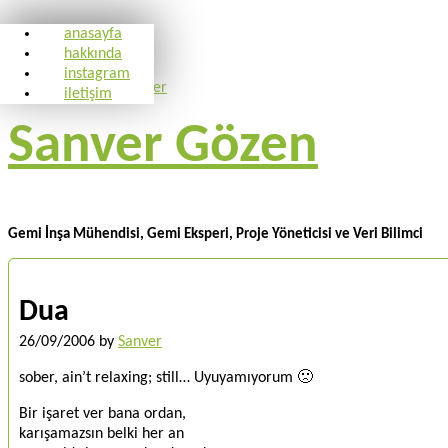
anasayfa
hakkında
instagram
iletişim
Sanver Gözen
Gemi İnşa Mühendisi, Gemi Eksperi, Proje Yöneticisi ve Veri Bilimci
Dua
26/09/2006
by
Sanver
sober, ain’t relaxing; still… Uyuyamıyorum 🙁
Bir işaret ver bana ordan,
karışamazsın belki her an