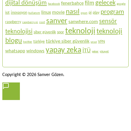
gelecek
dijital dönüşüm
film
fenerbahçe
facebook
google
nasıl
program
linux
movie
iot
i̇novasyon
pi
play
kullanım
oyun
sanver
sensör
sanwhere.com
raspberry
raspberry pi
root
teknoloji
teknoloji
teknolojisi
siber güvenlik
spor
blogu
türkiye siber güvenlik
türkiye
VPN
twitter
ucuz
yapay zeka
İTÜ
whatsapp
windows
şeker
şikayet
Copyright © 2026 Sanver Gözen.