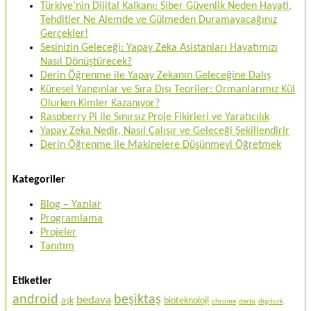
Türkiye’nin Dijital Kalkanı: Siber Güvenlik Neden Hayati,
Tehditler Ne Alemde ve Gülmeden Duramayacağınız
Gerçekler!
Sesinizin Geleceği: Yapay Zeka Asistanları Hayatımızı
Nasıl Dönüştürecek?
Derin Öğrenme ile Yapay Zekanın Geleceğine Dalış
Küresel Yangınlar ve Sıra Dışı Teoriler: Ormanlarımız Kül
Olurken Kimler Kazanıyor?
Raspberry Pi ile Sınırsız Proje Fikirleri ve Yaratıcılık
Yapay Zeka Nedir, Nasıl Çalışır ve Geleceği Şekillendirir
Derin Öğrenme ile Makinelere Düşünmeyi Öğretmek
Kategoriler
Blog – Yazılar
Programlama
Projeler
Tanıtım
Etiketler
android
beşiktaş
bedava
aşk
bioteknoloji
chrome
derbi
digiturk