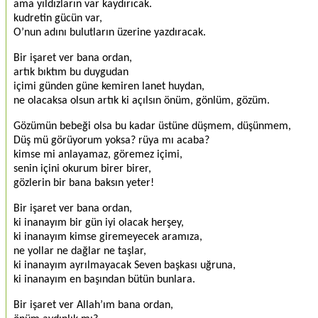
ama yıldızların var kaydırıcak.
kudretin gücün var,
O’nun adını bulutların üzerine yazdıracak.
Bir işaret ver bana ordan,
artık bıktım bu duygudan
içimi günden güne kemiren lanet huydan,
ne olacaksa olsun artık ki açılsın önüm, gönlüm, gözüm.
Gözümün bebeği olsa bu kadar üstüne düşmem, düşünmem,
Düş mü görüyorum yoksa? rüya mı acaba?
kimse mi anlayamaz, göremez içimi,
senin içini okurum birer birer,
gözlerin bir bana baksın yeter!
Bir işaret ver bana ordan,
ki inanayım bir gün iyi olacak herşey,
ki inanayım kimse giremeyecek aramıza,
ne yollar ne dağlar ne taşlar,
ki inanayım ayrılmayacak Seven başkası uğruna,
ki inanayım en başından bütün bunlara.
Bir işaret ver Allah’ım bana ordan,