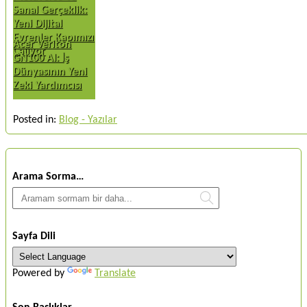
Sanal Gerçeklik:
Yeni Dijital
Evrenler Kapımızı
Acer Veriton
Çalıyor
GN100 AI: İş
Dünyasının Yeni
Zeki Yardımcısı
Posted in:
Blog - Yazılar
Arama Sorma…
Sayfa Dili
Powered by
Translate