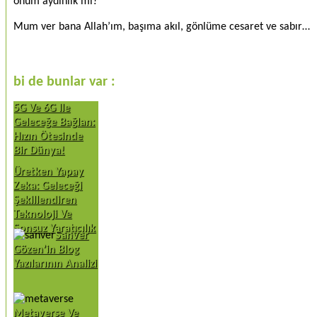
önüm aydınlık mı?
Mum ver bana Allah’ım, başıma akıl, gönlüme cesaret ve sabır…
bi de bunlar var :
5G Ve 6G Ile
Geleceğe Bağlan:
Hızın Ötesinde
Bir Dünya!
Üretken Yapay
Zeka: Geleceği
Şekillendiren
Teknoloji Ve
Sonsuz Yaratıcılık
Sanver
Gözen’in Blog
Yazılarının Analizi
Metaverse Ve