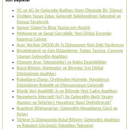
Son Başlıklar
5G ve 6G ile Geleceğe Bağlan: Hızın Ötesinde Bir Dünya!
Üretken Yapay Zeka: Geleceği Şekillendiren Teknoloji ve
Sonsuz Yaratıcılık
Sanver Gözen’in Blog Yazılarının Analizi
Metaverse ve Sanal Gerçeklik: Yeni Dijital Evrenler
Kapımızı Çalıyor
Acer Veriton GN100 AI: İş Dünyasının Yeni Zeki Yardımcısı
Biyoteknoloji ve Gen Düzenleme: Tıptan Tarıma, Çevreye
Uzanan Geleceğin Anahtarı
Otonom Araç Teknolojileri ve Koklu Degisiklikler
Bulut Bilişim: İşletmeler ve Bireyler İçin Dijital
Dönüşümün Anahtarı
Robotların Dansı: Üretimden Hizmete, Hayatımızı
Dönüştüren Robotik ve Otomasyonun Geleceği
Büyük Veri Analitiği: İş ve Bilimde Yeni Çağın Anahtarı
Nesnelerin İnterneti (IoT) ile Geleceğin Akıllı Yaşam
Alanları ve Şehirleri: Hayatınızı Nasıl Değiştirecek?
Kuantum Bilgisayarlar: Geleceğin Hesaplama Gücü ve
Sırları
Türkiye İş Dünyasında Bulut Bilişim: Geleceğin Anahtarı
ve Rekabet Gücünüzü Yükselten Teknoloji