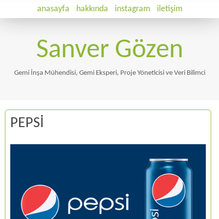
anasayfa
hakkında
instagram
iletişim
Sanver Gözen
Gemi İnşa Mühendisi, Gemi Eksperi, Proje Yöneticisi ve Veri Bilimci
PEPSİ