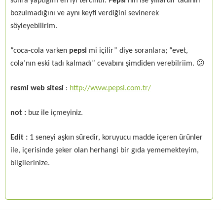
sonra yaptığım en iyi tercihtir. P
epsi
‘nin ise yıllardır tadının
bozulmadığını ve aynı keyfi verdiğini sevinerek
söyleyebilirim.
“coca-cola varken
pepsi
mi içilir” diye soranlara; “evet,
cola’nın eski tadı kalmadı” cevabını şimdiden verebilriim. 😕
resmi web sitesi
:
http://www.pepsi.com.tr/
not :
buz ile içmeyiniz.
Edit :
1 seneyi aşkın süredir, koruyucu madde içeren ürünler
ile, içerisinde şeker olan herhangi bir gıda yememekteyim,
bilgilerinize.