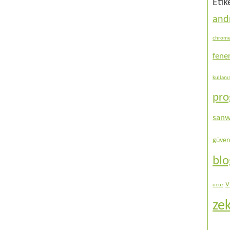
Etik
and
chrom
fene
kullan
pr
sanw
güven
bl
V
ucuz
ze