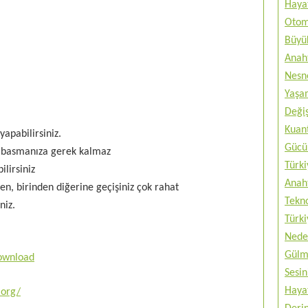
Haya
Otom
Büyük
Anah
Nesne
Yaşam
Değiş
Kuan
yapabilirsiniz.
Gücü 
na basmanıza gerek kalmaz
Türki
ilirsiniz
Anah
den, birinden diğerine geçişiniz çok rahat
Tekno
niz.
Türki
Nede
Gülm
download
Sesin
Haya
.org/