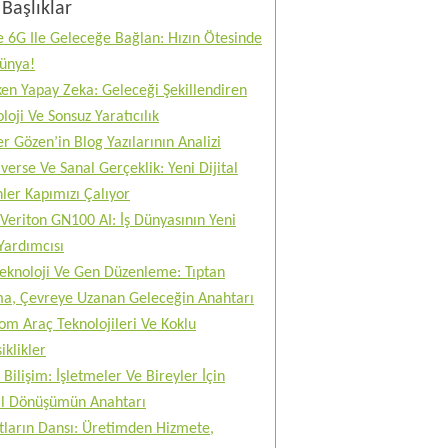
Başlıklar
 6G Ile Geleceğe Bağlan: Hızın Ötesinde
Dünya!
en Yapay Zeka: Geleceği Şekillendiren
loji Ve Sonsuz Yaratıcılık
r Gözen’in Blog Yazılarının Analizi
erse Ve Sanal Gerçeklik: Yeni Dijital
ler Kapımızı Çalıyor
Veriton GN100 AI: İş Dünyasının Yeni
Yardımcısı
teknoloji Ve Gen Düzenleme: Tıptan
ma, Çevreye Uzanan Geleceğin Anahtarı
m Araç Teknolojileri Ve Koklu
iklikler
 Bilişim: İşletmeler Ve Bireyler İçin
tal Dönüşümün Anahtarı
tların Dansı: Üretimden Hizmete,