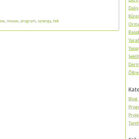
Deri
Dalış
Küres
use
,
mouse
,
program
,
synergy
,
tek
Orma
Raspb
Yarat
Yapay
Şekil
Deri
Öğre
Kate
Blog 
Prog
Proje
Tanı