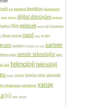
etler
roid
beşiktaş
bedava
aşk
bioteknoloji
dijital dönüşüm
e
derbi
digiturk
facebook
gelecek
film
rbahçe
iot
i̇novasyon
google
nasıl
linux
movie
pi
play
ım
oyun
sanver
ogram
raspberry
raspberry pi
root
sensör teknolojisi
here.com
siber
teknoloji
teknoloji
lik
spor
ogu
türkiye siber güvenlik
türkiye
twitter
yapay
whatsapp
windows
PN
ka
İTÜ
şeker
şikayet