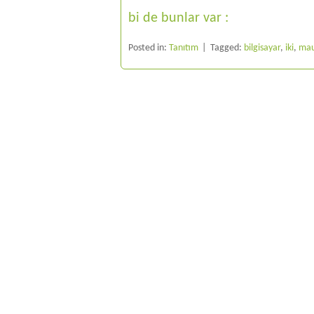
bi de bunlar var :
Posted in:
Tanıtım
Tagged:
bilgisayar
,
iki
,
ma