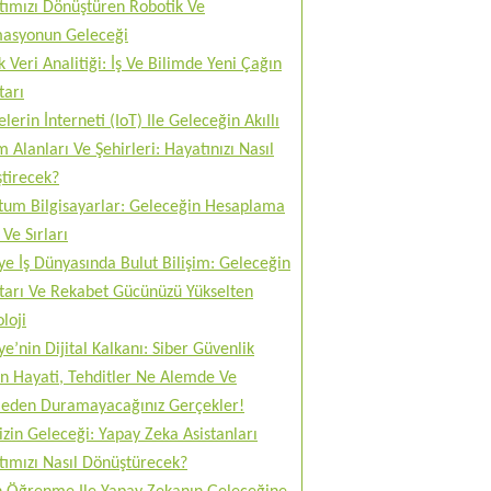
tımızı Dönüştüren Robotik Ve
asyonun Geleceği
 Veri Analitiği: İş Ve Bilimde Yeni Çağın
tarı
lerin İnterneti (IoT) Ile Geleceğin Akıllı
 Alanları Ve Şehirleri: Hayatınızı Nasıl
tirecek?
tum Bilgisayarlar: Geleceğin Hesaplama
Ve Sırları
ye İş Dünyasında Bulut Bilişim: Geleceğin
tarı Ve Rekabet Gücünüzü Yükselten
loji
ye’nin Dijital Kalkanı: Siber Güvenlik
n Hayati, Tehditler Ne Alemde Ve
eden Duramayacağınız Gerçekler!
izin Geleceği: Yapay Zeka Asistanları
tımızı Nasıl Dönüştürecek?