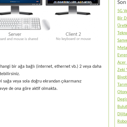
Son 
5G Ve
Bir 
Üretk
Tekno
Sanve
Metav
Evren
Acer 
hangi bir ağa bağlı (internet, ethernet vb.) 2 veya daha
Zeki 
ebilirsiniz.
Biyo
eyi sağa veya sola doğru ekrandan çıkarmanız
Tarı
klavye de ona göre aktif olmakta.
Otono
Degis
Bulut
Diji
Robo