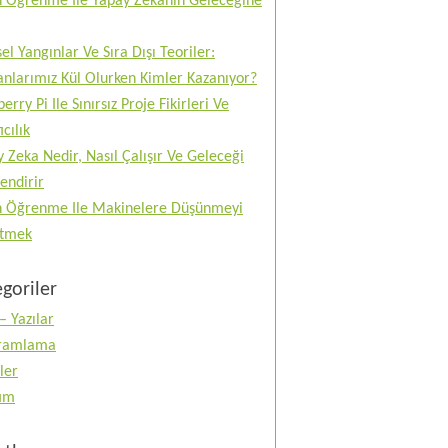
n Öğrenme Ile Yapay Zekanın Geleceğine
el Yangınlar Ve Sıra Dışı Teoriler:
nlarımız Kül Olurken Kimler Kazanıyor?
erry Pi Ile Sınırsız Proje Fikirleri Ve
ıcılık
 Zeka Nedir, Nasıl Çalışır Ve Geleceği
lendirir
n Öğrenme Ile Makinelere Düşünmeyi
tmek
goriler
– Yazılar
ramlama
ler
tım