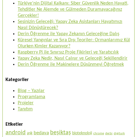
Türkiye’nin Dijital Kalkanı: Siber Güvenlik Neden Hayati,
Tehditler Ne Alemde ve Gülmeden Duramayacağınız
Gerçekler!
Sesinizin Geleceği: Yapay Zeka Asistanları Hayatımızı
Nasıl Dönüştürecek?
Derin Öğrenme ile Yapay Zekanın Geleceğine Dalış
Küresel Yangınlar ve Sıra Dışı Teoriler: Ormanlarımız Kül
Olurken Kimler Kazanıyor?
Raspberry Pi ile Sınırsız Proje Fikirleri ve Yaratıcılık
Yapay Zeka Nedir, Nasıl Çalışır ve Geleceği Şekillendirir
Derin Öğrenme ile Makinelere Düşünmeyi Öğretmek
Kategoriler
Blog – Yazılar
Programlama
Projeler
Tanıtım
Etiketler
android
beşiktaş
bedava
aşk
bioteknoloji
chrome
derbi
digiturk