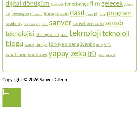
gelecek
dijital dönüşüm
film
fenerbahçe
facebook
google
nasıl
program
linux
movie
iot
i̇novasyon
pi
play
kullanım
oyun
sanver
sensör
sanwhere.com
raspberry
raspberry pi
root
teknoloji
teknoloji
teknolojisi
siber güvenlik
spor
blogu
türkiye siber güvenlik
türkiye
VPN
twitter
ucuz
yapay zeka
İTÜ
whatsapp
windows
şeker
şikayet
Copyright © 2026 Sanver Gözen.