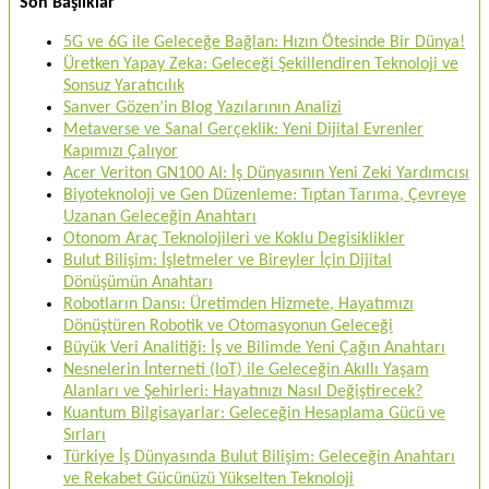
Son Başlıklar
5G ve 6G ile Geleceğe Bağlan: Hızın Ötesinde Bir Dünya!
Üretken Yapay Zeka: Geleceği Şekillendiren Teknoloji ve
Sonsuz Yaratıcılık
Sanver Gözen’in Blog Yazılarının Analizi
Metaverse ve Sanal Gerçeklik: Yeni Dijital Evrenler
Kapımızı Çalıyor
Acer Veriton GN100 AI: İş Dünyasının Yeni Zeki Yardımcısı
Biyoteknoloji ve Gen Düzenleme: Tıptan Tarıma, Çevreye
Uzanan Geleceğin Anahtarı
Otonom Araç Teknolojileri ve Koklu Degisiklikler
Bulut Bilişim: İşletmeler ve Bireyler İçin Dijital
Dönüşümün Anahtarı
Robotların Dansı: Üretimden Hizmete, Hayatımızı
Dönüştüren Robotik ve Otomasyonun Geleceği
Büyük Veri Analitiği: İş ve Bilimde Yeni Çağın Anahtarı
Nesnelerin İnterneti (IoT) ile Geleceğin Akıllı Yaşam
Alanları ve Şehirleri: Hayatınızı Nasıl Değiştirecek?
Kuantum Bilgisayarlar: Geleceğin Hesaplama Gücü ve
Sırları
Türkiye İş Dünyasında Bulut Bilişim: Geleceğin Anahtarı
ve Rekabet Gücünüzü Yükselten Teknoloji