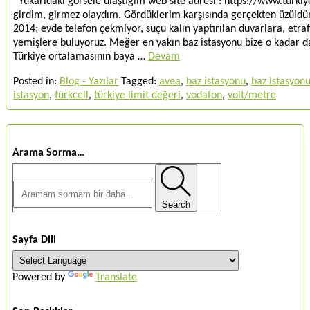
Yukarıdaki görsele ulaştığım web site adresi : https://www.turkiye
girdim, girmez olaydım. Gördüklerim karşısında gerçekten üzüldü
2014; evde telefon çekmiyor, suçu kalın yaptırılan duvarlara, etra
yemişlere buluyoruz. Meğer en yakın baz istasyonu bize o kadar da
Türkiye ortalamasının baya …
Devam
Posted in:
Blog - Yazılar
Tagged:
avea
,
baz istasyonu
,
baz istasyon
istasyon
,
türkcell
,
türkiye limit değeri
,
vodafon
,
volt/metre
Arama Sorma…
Search
Sayfa Dili
Powered by
Translate