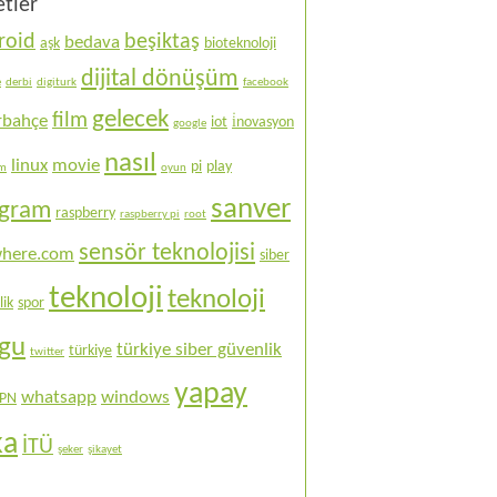
etler
roid
beşiktaş
bedava
aşk
bioteknoloji
dijital dönüşüm
e
derbi
digiturk
facebook
gelecek
film
rbahçe
iot
i̇novasyon
google
nasıl
linux
movie
pi
play
ım
oyun
sanver
ogram
raspberry
raspberry pi
root
sensör teknolojisi
here.com
siber
teknoloji
teknoloji
lik
spor
ogu
türkiye siber güvenlik
türkiye
twitter
yapay
whatsapp
windows
PN
ka
İTÜ
şeker
şikayet