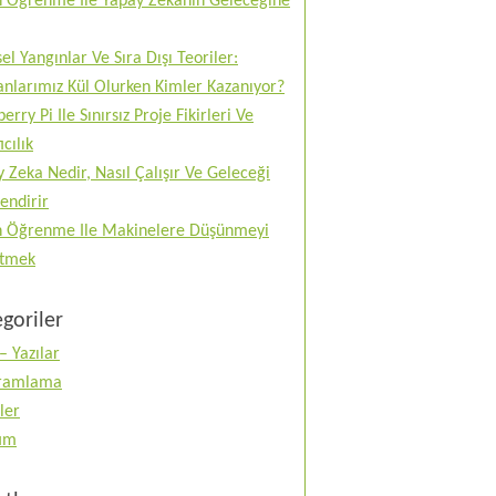
n Öğrenme Ile Yapay Zekanın Geleceğine
el Yangınlar Ve Sıra Dışı Teoriler:
nlarımız Kül Olurken Kimler Kazanıyor?
erry Pi Ile Sınırsız Proje Fikirleri Ve
ıcılık
 Zeka Nedir, Nasıl Çalışır Ve Geleceği
lendirir
n Öğrenme Ile Makinelere Düşünmeyi
tmek
goriler
– Yazılar
ramlama
ler
tım