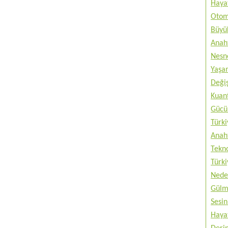
Haya
Otom
Büyük
Anah
Nesne
Yaşam
Değiş
Kuan
Gücü 
Türki
Anah
Tekno
Türki
Nede
Gülm
Sesin
Haya