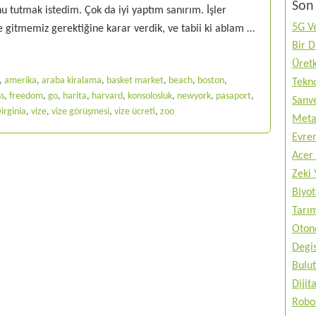
Son 
u tutmak istedim. Çok da iyi yaptım sanırım. İşler
5G Ve
e gitmemiz gerektiğine karar verdik, ve tabii ki ablam …
Bir 
Üretk
,
amerika
,
araba kiralama
,
basket market
,
beach
,
boston
,
Tekno
s
,
freedom
,
go
,
harita
,
harvard
,
konsolosluk
,
newyork
,
pasaport
,
Sanve
virginia
,
vize
,
vize görüşmesi
,
vize ücreti
,
zoo
Metav
Evren
Acer 
Zeki 
Biyo
Tarı
Otono
Degis
Bulut
Diji
Robo