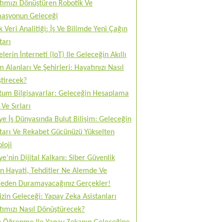
tımızı Dönüştüren Robotik Ve
asyonun Geleceği
 Veri Analitiği: İş Ve Bilimde Yeni Çağın
tarı
lerin İnterneti (IoT) Ile Geleceğin Akıllı
 Alanları Ve Şehirleri: Hayatınızı Nasıl
tirecek?
tum Bilgisayarlar: Geleceğin Hesaplama
Ve Sırları
ye İş Dünyasında Bulut Bilişim: Geleceğin
tarı Ve Rekabet Gücünüzü Yükselten
loji
ye’nin Dijital Kalkanı: Siber Güvenlik
n Hayati, Tehditler Ne Alemde Ve
eden Duramayacağınız Gerçekler!
izin Geleceği: Yapay Zeka Asistanları
tımızı Nasıl Dönüştürecek?