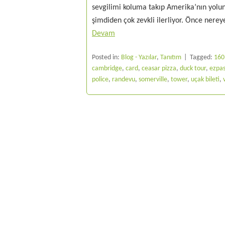
sevgilimi koluma takıp Amerika’nın yolun
şimdiden çok zevkli ilerliyor. Önce nerey
Devam
Posted in:
Blog - Yazılar
,
Tanıtım
Tagged:
160
cambridge
,
card
,
ceasar pizza
,
duck tour
,
ezpas
police
,
randevu
,
somerville
,
tower
,
uçak bileti
,