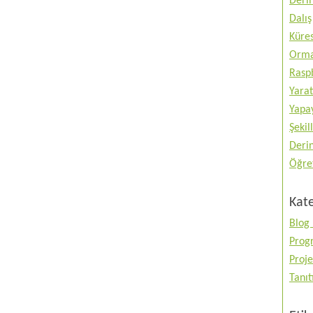
Deri
Dalış
Küres
Orma
Raspb
Yarat
Yapay
Şekil
Deri
Öğre
Kate
Blog 
Prog
Proje
Tanı