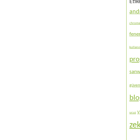
Etik
and
chrom
fene
kullan
pr
sanw
güven
bl
V
ucuz
ze