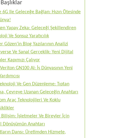
Başlıklar
 6G Ile Geleceğe Bağlan: Hızın Ötesinde
Dünya!
en Yapay Zeka: Geleceği Şekillendiren
loji Ve Sonsuz Yaratıcılık
r Gözen’in Blog Yazılarının Analizi
erse Ve Sanal Gerçeklik: Yeni Dijital
ler Kapımızı Çalıyor
Veriton GN100 AI: İş Dünyasının Yeni
Yardımcısı
teknoloji Ve Gen Düzenleme: Tıptan
ma, Çevreye Uzanan Geleceğin Anahtarı
m Araç Teknolojileri Ve Koklu
iklikler
 Bilişim: İşletmeler Ve Bireyler İçin
tal Dönüşümün Anahtarı
tların Dansı: Üretimden Hizmete,