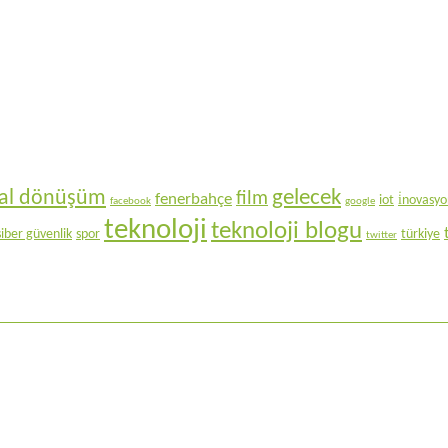
gelecek
ital dönüşüm
film
fenerbahçe
iot
i̇novasy
facebook
google
teknoloji
teknoloji blogu
siber güvenlik
spor
türkiye
twitter