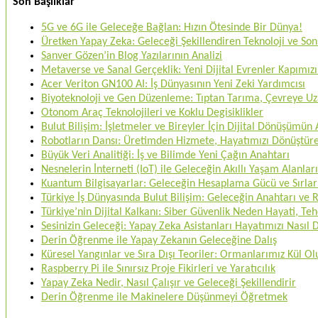
Son Başlıklar
5G ve 6G ile Geleceğe Bağlan: Hızın Ötesinde Bir Dünya!
Üretken Yapay Zeka: Geleceği Şekillendiren Teknoloji ve Sons
Sanver Gözen’in Blog Yazılarının Analizi
Metaverse ve Sanal Gerçeklik: Yeni Dijital Evrenler Kapımızı
Acer Veriton GN100 AI: İş Dünyasının Yeni Zeki Yardımcısı
Biyoteknoloji ve Gen Düzenleme: Tıptan Tarıma, Çevreye U
Otonom Araç Teknolojileri ve Koklu Degisiklikler
Bulut Bilişim: İşletmeler ve Bireyler İçin Dijital Dönüşümün
Robotların Dansı: Üretimden Hizmete, Hayatımızı Dönüştü
Büyük Veri Analitiği: İş ve Bilimde Yeni Çağın Anahtarı
Nesnelerin İnterneti (IoT) ile Geleceğin Akıllı Yaşam Alanları
Kuantum Bilgisayarlar: Geleceğin Hesaplama Gücü ve Sırlar
Türkiye İş Dünyasında Bulut Bilişim: Geleceğin Anahtarı ve
Türkiye’nin Dijital Kalkanı: Siber Güvenlik Neden Hayati, 
Sesinizin Geleceği: Yapay Zeka Asistanları Hayatımızı Nasıl
Derin Öğrenme ile Yapay Zekanın Geleceğine Dalış
Küresel Yangınlar ve Sıra Dışı Teoriler: Ormanlarımız Kül O
Raspberry Pi ile Sınırsız Proje Fikirleri ve Yaratıcılık
Yapay Zeka Nedir, Nasıl Çalışır ve Geleceği Şekillendirir
Derin Öğrenme ile Makinelere Düşünmeyi Öğretmek