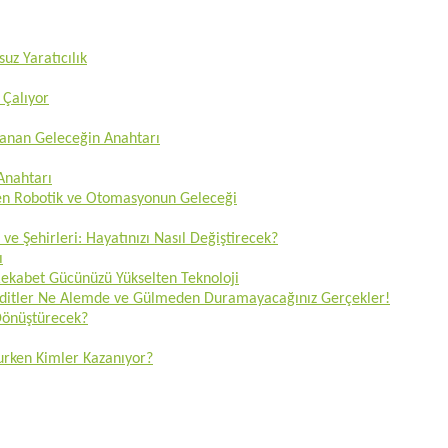
uz Yaratıcılık
 Çalıyor
zanan Geleceğin Anahtarı
 Anahtarı
ren Robotik ve Otomasyonun Geleceği
 ve Şehirleri: Hayatınızı Nasıl Değiştirecek?
ı
 Rekabet Gücünüzü Yükselten Teknoloji
Tehditler Ne Alemde ve Gülmeden Duramayacağınız Gerçekler!
 Dönüştürecek?
lurken Kimler Kazanıyor?