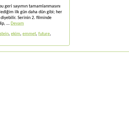
 bu geri sayımın tamamlanmasını
lediğim ilk gün daha dün gibi; her
yebilir. Serinin 2. filminde
dip, …
Devam
stein
,
ekim
,
emmet
,
future
,