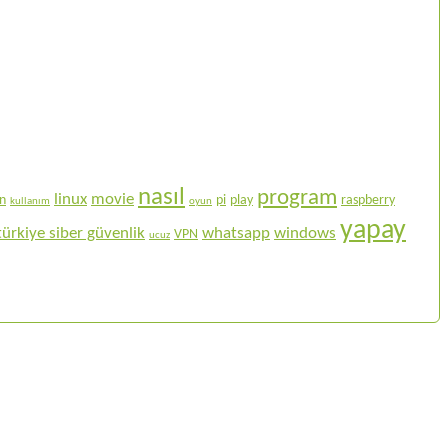
nasıl
program
linux
movie
on
pi
play
raspberry
kullanım
oyun
yapay
türkiye siber güvenlik
whatsapp
windows
VPN
ucuz