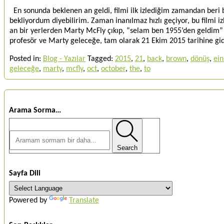
En sonunda beklenen an geldi, filmi ilk izlediğim zamandan beri
bekliyordum diyebilirim. Zaman inanılmaz hızlı geçiyor, bu filmi iz
an bir yerlerden Marty McFly çıkıp, “selam ben 1955’den geldim” di
profesör ve Marty geleceğe, tam olarak 21 Ekim 2015 tarihine gi
Posted in:
Blog - Yazılar
Tagged:
2015
,
21
,
back
,
brown
,
dönüş
,
ein
geleceğe
,
marty
,
mcfly
,
oct
,
october
,
the
,
to
Arama Sorma…
Search
Sayfa Dili
Powered by
Translate