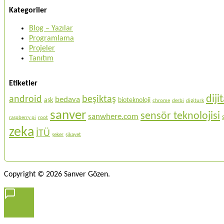
Kategoriler
Blog – Yazılar
Programlama
Projeler
Tanıtım
Etiketler
dij
android
beşiktaş
bedava
aşk
bioteknoloji
chrome
derbi
digiturk
sanver
sensör teknolojisi
sanwhere.com
raspberry pi
root
zeka
İTÜ
şeker
şikayet
Copyright © 2026 Sanver Gözen.