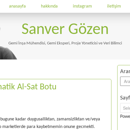
anasayfa
hakkında
instagram
iletişim
Sanver Gözen
Gemi İnşa Mühendisi, Gemi Eksperi, Proje Yöneticisi ve Veri Bilimci
Ara
atik Al-Sat Botu
Sayf
Powe
 bugune kadar duygusalliktan, zamansizliktan ve/veya
ipto marketlerde para kaybetmemin onune gecmekti.