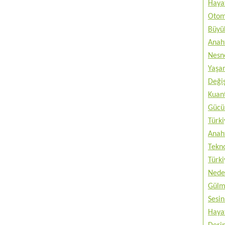
Haya
Otom
Büyük
Anah
Nesne
Yaşam
Değiş
Kuan
Gücü 
Türki
Anah
Tekno
Türki
Nede
Gülm
Sesin
Haya