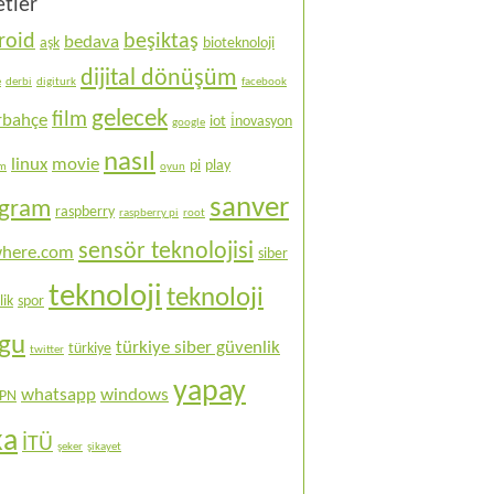
etler
roid
beşiktaş
bedava
aşk
bioteknoloji
dijital dönüşüm
e
derbi
digiturk
facebook
gelecek
film
rbahçe
iot
i̇novasyon
google
nasıl
linux
movie
pi
play
ım
oyun
sanver
ogram
raspberry
raspberry pi
root
sensör teknolojisi
here.com
siber
teknoloji
teknoloji
lik
spor
ogu
türkiye siber güvenlik
türkiye
twitter
yapay
whatsapp
windows
PN
ka
İTÜ
şeker
şikayet