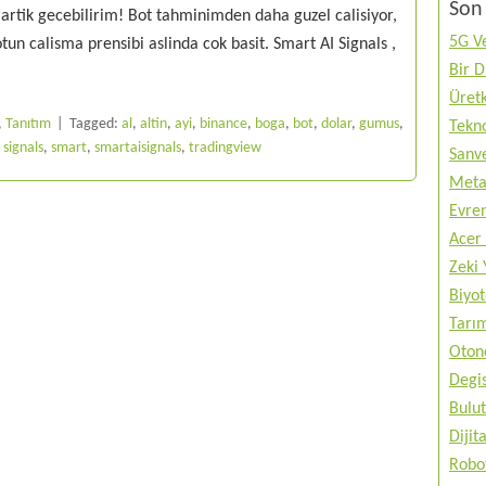
Son 
tik gecebilirim! Bot tahminimden daha guzel calisiyor,
5G Ve
otun calisma prensibi aslinda cok basit. Smart AI Signals ,
Bir 
Üretk
,
Tanıtım
Tagged:
al
,
altin
,
ayi
,
binance
,
boga
,
bot
,
dolar
,
gumus
,
Tekno
,
signals
,
smart
,
smartaisignals
,
tradingview
Sanve
Metav
Evren
Acer 
Zeki 
Biyo
Tarı
Otono
Degis
Bulut
Diji
Robo