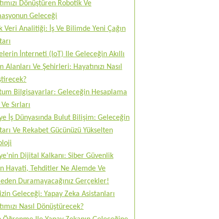
tımızı Dönüştüren Robotik Ve
asyonun Geleceği
 Veri Analitiği: İş Ve Bilimde Yeni Çağın
tarı
lerin İnterneti (IoT) Ile Geleceğin Akıllı
 Alanları Ve Şehirleri: Hayatınızı Nasıl
tirecek?
tum Bilgisayarlar: Geleceğin Hesaplama
Ve Sırları
ye İş Dünyasında Bulut Bilişim: Geleceğin
tarı Ve Rekabet Gücünüzü Yükselten
loji
ye’nin Dijital Kalkanı: Siber Güvenlik
n Hayati, Tehditler Ne Alemde Ve
eden Duramayacağınız Gerçekler!
izin Geleceği: Yapay Zeka Asistanları
tımızı Nasıl Dönüştürecek?