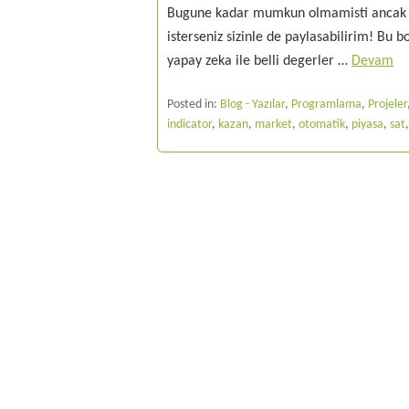
Bugune kadar mumkun olmamisti ancak ar
isterseniz sizinle de paylasabilirim! Bu b
yapay zeka ile belli degerler …
Devam
Posted in:
Blog - Yazılar
,
Programlama
,
Projeler
indicator
,
kazan
,
market
,
otomatik
,
piyasa
,
sat