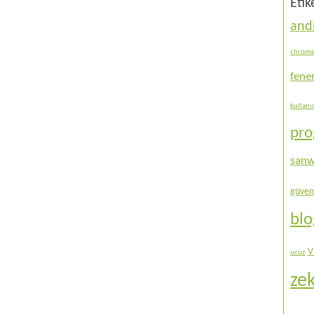
Etik
and
chrom
fene
kullan
pr
sanw
güven
bl
V
ucuz
ze