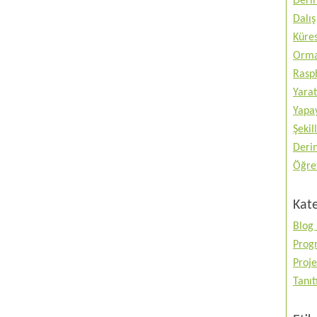
Deri
Dalış
Küres
Orma
Raspb
Yarat
Yapay
Şekil
Deri
Öğre
Kate
Blog 
Prog
Proje
Tanı