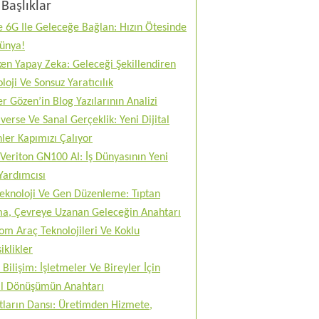
Başlıklar
 6G Ile Geleceğe Bağlan: Hızın Ötesinde
Dünya!
en Yapay Zeka: Geleceği Şekillendiren
loji Ve Sonsuz Yaratıcılık
r Gözen’in Blog Yazılarının Analizi
erse Ve Sanal Gerçeklik: Yeni Dijital
ler Kapımızı Çalıyor
Veriton GN100 AI: İş Dünyasının Yeni
Yardımcısı
teknoloji Ve Gen Düzenleme: Tıptan
ma, Çevreye Uzanan Geleceğin Anahtarı
m Araç Teknolojileri Ve Koklu
iklikler
 Bilişim: İşletmeler Ve Bireyler İçin
tal Dönüşümün Anahtarı
tların Dansı: Üretimden Hizmete,