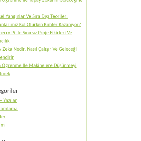
n Öğrenme Ile Yapay Zekanın Geleceğine
el Yangınlar Ve Sıra Dışı Teoriler:
nlarımız Kül Olurken Kimler Kazanıyor?
erry Pi Ile Sınırsız Proje Fikirleri Ve
ıcılık
 Zeka Nedir, Nasıl Çalışır Ve Geleceği
lendirir
n Öğrenme Ile Makinelere Düşünmeyi
tmek
goriler
– Yazılar
ramlama
ler
tım