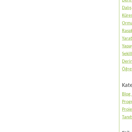
Deri
Dalış
Küres
Orma
Raspb
Yarat
Yapay
Şekil
Deri
Öğre
Kate
Blog 
Prog
Proje
Tanı