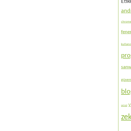
Etik
and
chrom
fene
kullan
pr
sanw
güven
bl
V
ucuz
ze