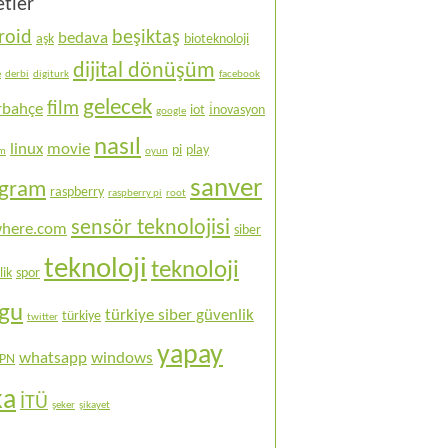
etler
roid
beşiktaş
bedava
aşk
bioteknoloji
dijital dönüşüm
e
derbi
digiturk
facebook
gelecek
film
rbahçe
iot
i̇novasyon
google
nasıl
linux
movie
pi
play
ım
oyun
sanver
ogram
raspberry
raspberry pi
root
sensör teknolojisi
here.com
siber
teknoloji
teknoloji
lik
spor
ogu
türkiye siber güvenlik
türkiye
twitter
yapay
whatsapp
windows
PN
ka
İTÜ
şeker
şikayet