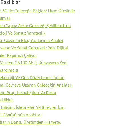
Başlıklar
 6G Ile Geleceğe Bağlan: Hızın Ötesinde
Dünya!
en Yapay Zeka: Geleceği Şekillendiren
loji Ve Sonsuz Yaratıcılık
r Gözen’in Blog Yazılarının Analizi
erse Ve Sanal Gerçeklik: Yeni Dijital
ler Kapımızı Çalıyor
Veriton GN100 AI: İş Dünyasının Yeni
Yardımcısı
teknoloji Ve Gen Düzenleme: Tıptan
ma, Çevreye Uzanan Geleceğin Anahtarı
m Araç Teknolojileri Ve Koklu
iklikler
 Bilişim: İşletmeler Ve Bireyler İçin
tal Dönüşümün Anahtarı
tların Dansı: Üretimden Hizmete,