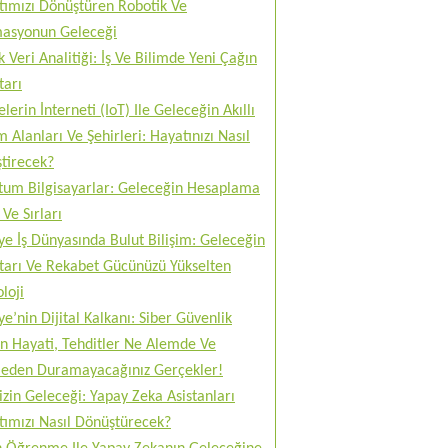
tımızı Dönüştüren Robotik Ve
asyonun Geleceği
 Veri Analitiği: İş Ve Bilimde Yeni Çağın
tarı
lerin İnterneti (IoT) Ile Geleceğin Akıllı
 Alanları Ve Şehirleri: Hayatınızı Nasıl
tirecek?
tum Bilgisayarlar: Geleceğin Hesaplama
Ve Sırları
ye İş Dünyasında Bulut Bilişim: Geleceğin
tarı Ve Rekabet Gücünüzü Yükselten
loji
ye’nin Dijital Kalkanı: Siber Güvenlik
n Hayati, Tehditler Ne Alemde Ve
eden Duramayacağınız Gerçekler!
izin Geleceği: Yapay Zeka Asistanları
tımızı Nasıl Dönüştürecek?