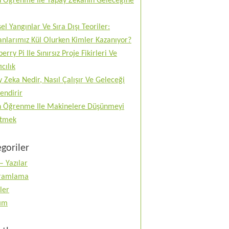
n Öğrenme Ile Yapay Zekanın Geleceğine
el Yangınlar Ve Sıra Dışı Teoriler:
nlarımız Kül Olurken Kimler Kazanıyor?
erry Pi Ile Sınırsız Proje Fikirleri Ve
ıcılık
 Zeka Nedir, Nasıl Çalışır Ve Geleceği
lendirir
n Öğrenme Ile Makinelere Düşünmeyi
tmek
goriler
– Yazılar
ramlama
ler
tım