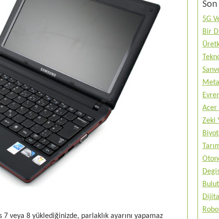
Son 
5G Ve
Bir 
Üretk
Tekno
Sanve
Metav
Evren
Acer 
Zeki 
Biyo
Tarı
Otono
Degis
Bulut
Diji
Robo
 7 veya 8 yüklediğinizde, parlaklık ayarını yapamaz