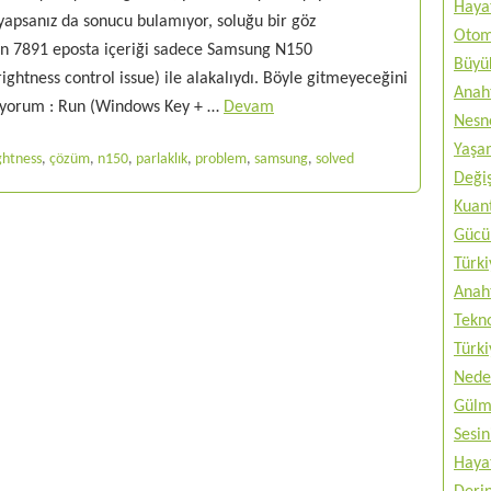
Haya
yapsanız da sonucu bulamıyor, soluğu bir göz
Otom
an 7891 eposta içeriği sadece Samsung N150
Büyük
ightness control issue) ile alakalıydı. Böyle gitmeyeceğini
Anah
lıyorum : Run (Windows Key + …
Devam
Nesne
Yaşam
ghtness
,
çözüm
,
n150
,
parlaklık
,
problem
,
samsung
,
solved
Değiş
Kuan
Gücü 
Türki
Anah
Tekno
Türki
Nede
Gülm
Sesin
Haya