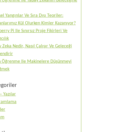
n Öğrenme Ile Yapay Zekanın Geleceğine
el Yangınlar Ve Sıra Dışı Teoriler:
nlarımız Kül Olurken Kimler Kazanıyor?
erry Pi Ile Sınırsız Proje Fikirleri Ve
ıcılık
 Zeka Nedir, Nasıl Çalışır Ve Geleceği
lendirir
n Öğrenme Ile Makinelere Düşünmeyi
tmek
goriler
– Yazılar
ramlama
ler
tım