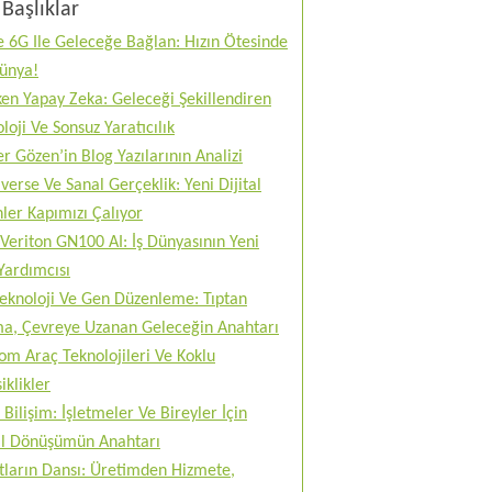
Başlıklar
 6G Ile Geleceğe Bağlan: Hızın Ötesinde
Dünya!
en Yapay Zeka: Geleceği Şekillendiren
loji Ve Sonsuz Yaratıcılık
r Gözen’in Blog Yazılarının Analizi
erse Ve Sanal Gerçeklik: Yeni Dijital
ler Kapımızı Çalıyor
Veriton GN100 AI: İş Dünyasının Yeni
Yardımcısı
teknoloji Ve Gen Düzenleme: Tıptan
ma, Çevreye Uzanan Geleceğin Anahtarı
m Araç Teknolojileri Ve Koklu
iklikler
 Bilişim: İşletmeler Ve Bireyler İçin
tal Dönüşümün Anahtarı
tların Dansı: Üretimden Hizmete,