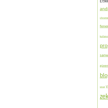
Etik
and
chrom
fene
kullan
pr
sanw
güven
bl
V
ucuz
ze