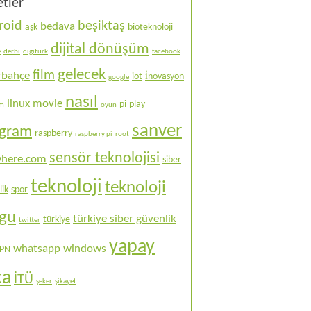
etler
roid
beşiktaş
bedava
aşk
bioteknoloji
dijital dönüşüm
e
derbi
digiturk
facebook
Sanver Online
gelecek
film
rbahçe
Hayatinizin kanayan yarasi ile tanisin...
iot
i̇novasyon
google
nasıl
linux
movie
pi
play
ım
oyun
Vaaay!
naber?
sanver
ogram
raspberry
raspberry pi
root
sensör teknolojisi
here.com
siber
teknoloji
teknoloji
lik
spor
ogu
türkiye siber güvenlik
türkiye
twitter
yapay
whatsapp
windows
PN
ka
İTÜ
şeker
şikayet