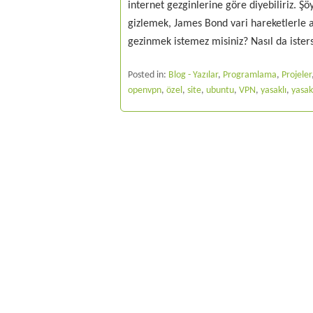
internet gezginlerine göre diyebiliriz. Şö
gizlemek, James Bond vari hareketlerle 
gezinmek istemez misiniz? Nasıl da ister
Posted in:
Blog - Yazılar
,
Programlama
,
Projeler
openvpn
,
özel
,
site
,
ubuntu
,
VPN
,
yasaklı
,
yasakl