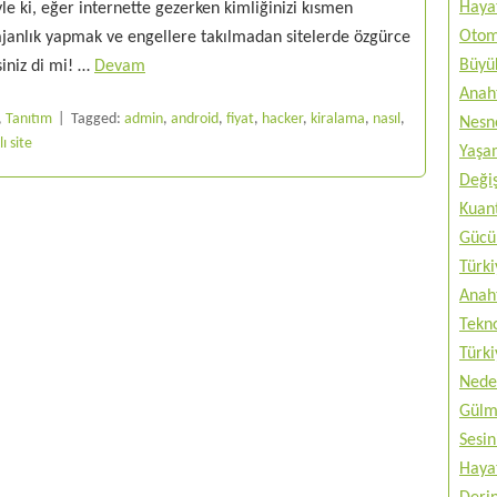
Haya
yle ki, eğer internette gezerken kimliğinizi kısmen
Otom
ajanlık yapmak ve engellere takılmadan sitelerde özgürce
Büyük
siniz di mi! …
Devam
Anah
,
Tanıtım
Tagged:
admin
,
android
,
fiyat
,
hacker
,
kiralama
,
nasıl
,
Nesne
ı site
Yaşam
Değiş
Kuan
Gücü 
Türki
Anah
Tekno
Türki
Nede
Gülm
Sesin
Haya