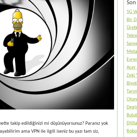
Son 
5G Ve
Bir 
Üretk
Tekno
Sanve
Metav
Evren
Acer 
Zeki 
Biyo
Tarı
Otono
Degis
Bulut
Diji
nette takip edildiğinizi mi düşünüyorsunuz? Paranız yok
Robo
bilirim ama VPN ile ilgili iseniz bu yazı tam siz,