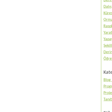
Deri
Dalış
Küres
Orma
Raspb
Yarat
Yapay
Şekil
Deri
Öğre
Kate
Blog 
Prog
Proje
Tanı