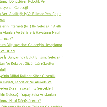
tımızı Dönüştüren Robotik Ve
asyonun Geleceği
 Veri Analitiği: İş Ve Bilimde Yeni Çağın
tarı
lerin İnterneti (IoT) Ile Geleceğin Akıllı
 Alanları Ve Şehirleri: Hayatınızı Nasıl
tirecek?
tum Bilgisayarlar: Geleceğin Hesaplama
Ve Sırları
ye İş Dünyasında Bulut Bilişim: Geleceğin
tarı Ve Rekabet Gücünüzü Yükselten
loji
ye’nin Dijital Kalkanı: Siber Güvenlik
n Hayati, Tehditler Ne Alemde Ve
eden Duramayacağınız Gerçekler!
izin Geleceği: Yapay Zeka Asistanları
tımızı Nasıl Dönüştürecek?