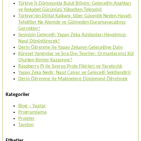
Türkiye İş Dünyasında Bulut Bilişim: Geleceğin Anahtarı
ve Rekabet Gücünüzü Yükselten Teknoloji
Türkiye’nin Dijital Kalkanı: Siber Güvenlik Neden Hayati,
Tehditler Ne Alemde ve Gülmeden Duramayacağınız
Gerçekler!
Sesinizin Geleceği: Yapay Zeka Asistanları Hayatımızı
Nasıl Dönüştürecek?
Derin Öğrenme ile Yapay Zekanın Geleceğine Dalış
Küresel Yangınlar ve Sıra Dışı Teoriler: Ormanlarımız Kül
Olurken Kimler Kazanıyor?
Raspberry Pi ile Sınırsız Proje Fikirleri ve Yaratıcılık
Yapay Zeka Nedir, Nasıl Çalışır ve Geleceği Şekillendirir
Derin Öğrenme ile Makinelere Düşünmeyi Öğretmek
Kategoriler
Blog – Yazılar
Programlama
Projeler
Tanıtım
Etiketler