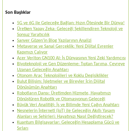
Son Başlıklar
5G ve 6G ile Geleceğe Bağlan: Hızın Ötesinde Bir Dünya!
Üretken Yapay Zeka: Geleceği Şekillendiren Teknoloji ve
Sonsuz Yaratıcılık
Sanver Gözen’in Blog Yazılarının Analizi
Metaverse ve Sanal Gerçeklik: Yeni Dijital Evrenler
Kapımızı Çalıyor
Acer Veriton GN100 AI: İş Dünyasının Yeni Zeki Yardımcısı
Biyoteknoloji ve Gen Düzenleme: Tıptan Tarıma, Çevreye
Uzanan Geleceğin Anahtarı
Otonom Araç Teknolojileri ve Koklu Degisiklikler
Bulut Bilişim: İşletmeler ve Bireyler İçin Dijital
Dönüşümün Anahtarı
Robotların Dansı: Üretimden Hizmete, Hayatımızı
Dönüştüren Robotik ve Otomasyonun Geleceği
Büyük Veri Analitiği: İş ve Bilimde Yeni Çağın Anahtarı
Nesnelerin İnterneti (IoT) ile Geleceğin Akıllı Yaşam
Alanları ve Şehirleri: Hayatınızı Nasıl Değiştirecek?
Kuantum Bilgisayarlar: Geleceğin Hesaplama Gücü ve
Sırları