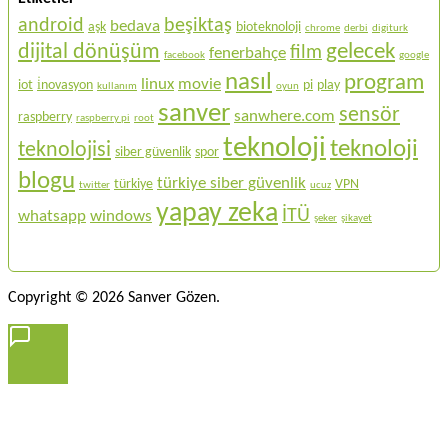
android
beşiktaş
bedava
aşk
bioteknoloji
chrome
derbi
digiturk
gelecek
dijital dönüşüm
film
fenerbahçe
facebook
google
nasıl
program
linux
movie
iot
i̇novasyon
pi
play
kullanım
oyun
sanver
sensör
sanwhere.com
raspberry
raspberry pi
root
teknoloji
teknoloji
teknolojisi
siber güvenlik
spor
blogu
türkiye siber güvenlik
türkiye
VPN
twitter
ucuz
yapay zeka
İTÜ
whatsapp
windows
şeker
şikayet
Copyright © 2026 Sanver Gözen.