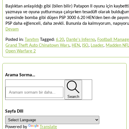
Başlıktan anlaşıldığı gibi (bilen bilir) Patapon II oyunu için kaybe
yazmaya ve oyuna yutturmaya çalışırken tesadüfi olarak bulduğu
sayesinde bomba gibi düşen PSP 3000 6.20 HEN‘den ben de payımı a
PSP daha eğlenceli, daha zevkli. Bununla da kalmıyorum, napıyor
Devam
Posted in:
Tanıtım
Tagged:
6.20
,
Dante's Inferno
,
Football Manage
Grand Theft Auto Chinatown Wars
,
HEN
,
ISO
,
Loader
,
Madden NFL
Open Warfare 2
Arama Sorma…
Search
Sayfa Dili
Powered by
Translate