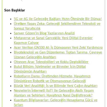
Son Başlıklar
5G ve 6G ile Geleceğe Bağlan: Hızın Ötesinde Bir Dünya!
Üretken Yapay Zeka: Geleceği Şekillendiren Teknoloji ve
Sonsuz Yaratıcılık
Sanver Gözen’in Blog Yazılarının Analizi
Metaverse ve Sanal Gerçeklik: Yeni Dijital Evrenler
Kapımızı Çalıyor
Acer Veriton GN100 AI: İş Dünyasının Yeni Zeki Yardımcısı
Biyoteknoloji ve Gen Düzenleme: Tıptan Tarıma, Çevreye
Uzanan Geleceğin Anahtarı
Otonom Araç Teknolojileri ve Koklu Degisiklikler
Bulut Bilişim: İşletmeler ve Bireyler İçin Dijital
Dönüşümün Anahtarı
Robotların Dansı: Üretimden Hizmete, Hayatımızı
Dönüştüren Robotik ve Otomasyonun Geleceği
Büyük Veri Analitiği: İş ve Bilimde Yeni Çağın Anahtarı
Nesnelerin İnterneti (IoT) ile Geleceğin Akıllı Yaşam
Alanları ve Şehirleri: Hayatınızı Nasıl Değiştirecek?
Kuantum Bilgisayarlar: Geleceğin Hesaplama Gücü ve
Sırları