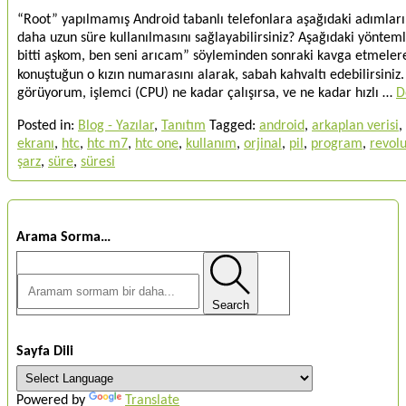
“Root” yapılmamış Android tabanlı telefonlara aşağıdaki adımları u
daha uzun süre kullanılmasını sağlayabilirsiniz? Aşağıdaki yönteml
bitti aşkom, ben seni arıcam” söyleminden sonraki kavga etmelere
konuştuğun o kızın numarasını alarak, sabah kahvaltı edebilirsiniz
görüyorum, işlemci (CPU) ne kadar çalışırsa, ve ne kadar hızlı …
D
Posted in:
Blog - Yazılar
,
Tanıtım
Tagged:
android
,
arkaplan verisi
,
ekranı
,
htc
,
htc m7
,
htc one
,
kullanım
,
orjinal
,
pil
,
program
,
revolu
şarz
,
süre
,
süresi
Arama Sorma…
Search
Sayfa Dili
Powered by
Translate