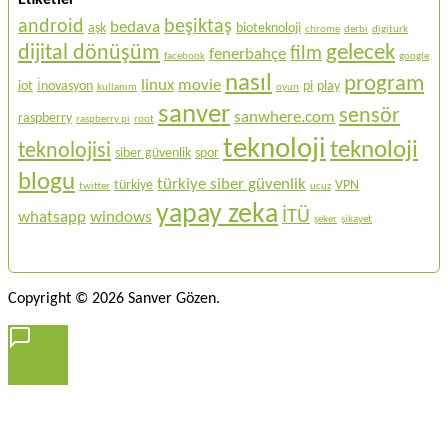
Etiketler
android
beşiktaş
bedava
aşk
bioteknoloji
chrome
derbi
digiturk
gelecek
dijital dönüşüm
film
fenerbahçe
facebook
google
nasıl
program
linux
movie
iot
i̇novasyon
pi
play
kullanım
oyun
sanver
sensör
sanwhere.com
raspberry
raspberry pi
root
teknoloji
teknoloji
teknolojisi
siber güvenlik
spor
blogu
türkiye siber güvenlik
türkiye
VPN
twitter
ucuz
yapay zeka
İTÜ
whatsapp
windows
şeker
şikayet
Copyright © 2026 Sanver Gözen.