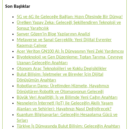
Son Başlıklar
5G ve 6G ile Geleceğe Bağlan: Hızın Ötesinde Bir Dünya!
Üretken Yapay Zeka: Geleceği Şekillendiren Teknoloji ve
Sonsuz Yaratıcılık
Sanver Gözen’in Blog Yazılarının Analizi
Metaverse ve Sanal Gerçeklik: Yeni Dijital Evrenler
Kapımızı Çalıyor
Acer Veriton GN100 AI: İş Dünyasının Yeni Zeki Yardımcısı
Biyoteknoloji ve Gen Düzenleme: Tıptan Tarıma, Çevreye
Uzanan Geleceğin Anahtarı
Otonom Araç Teknolojileri ve Koklu Degisiklikler
Bulut Bilişim: İşletmeler ve Bireyler İçin Dijital
Dönüşümün Anahtarı
Robotların Dansı: Üretimden Hizmete, Hayatımızı
Dönüştüren Robotik ve Otomasyonun Geleceği
Büyük Veri Analitiği: İş ve Bilimde Yeni Çağın Anahtarı
Nesnelerin İnterneti (IoT) ile Geleceğin Akıllı Yaşam
Alanları ve Şehirleri: Hayatınızı Nasıl Değiştirecek?
Kuantum Bilgisayarlar: Geleceğin Hesaplama Gücü ve
Sırları
Türkiye İş Dünyasında Bulut Bilişim: Geleceğin Anahtarı