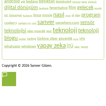
android
beşiktaş
bedava
aşk
bioteknoloji
chrome
derbi
digiturk
gelecek
dijital dönüşüm
film
fenerbahçe
facebook
google
nasıl
program
linux
movie
iot
i̇novasyon
pi
play
kullanım
oyun
sanver
sensör
sanwhere.com
raspberry
raspberry pi
root
teknoloji
teknoloji
teknolojisi
siber güvenlik
spor
blogu
türkiye siber güvenlik
türkiye
VPN
twitter
ucuz
yapay zeka
İTÜ
whatsapp
windows
şeker
şikayet
Copyright © 2026 Sanver Gözen.