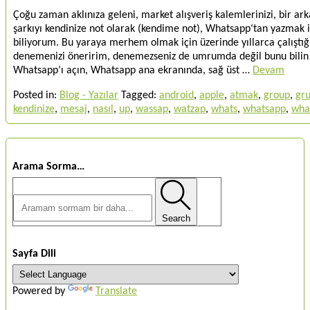
Çoğu zaman aklınıza geleni, market alışveriş kalemlerinizi, bir ark
şarkıyı kendinize not olarak (kendime not), Whatsapp‘tan yazmak i
biliyorum. Bu yaraya merhem olmak için üzerinde yıllarca çalıştığ
denemenizi öneririm, denemezseniz de umrumda değil bunu bilin! 
Whatsapp’ı açın, Whatsapp ana ekranında, sağ üst …
Devam
Posted in:
Blog - Yazılar
Tagged:
android
,
apple
,
atmak
,
group
,
gr
kendinize
,
mesaj
,
nasıl
,
up
,
wassap
,
watzap
,
whats
,
whatsapp
,
wha
Arama Sorma…
Search
Sayfa Dili
Powered by
Translate