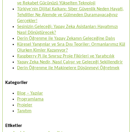
ve Rekabet Gücünüzü Yükselten Teknoloji
Türkiye’nin Dijital Kalkanı: Siber Güvenlik Neden Hayati,
Tehditler Ne Alemde ve Gülmeden Duramayacağınız
Gerçekler!
Sesinizin Geleceği: Yapay Zeka Asistanları Hayatımızı
Nasıl Dönüştürecek?
Derin Öğrenme ile Yapay Zekanın Geleceğine Dalış
Küresel Yangınlar ve Sıra Dışı Teoriler: Ormanlarımız Kül
Olurken Kimler Kazanıyor?
Raspberry Pi ile Sınırsız Proje Fikirleri ve Yaratıcılık
Yapay Zeka Nedir, Nasıl Çalışır ve Geleceği Şekillendirir
Derin Öğrenme ile Makinelere Düşünmeyi Öğretmek
Kategoriler
Blog – Yazılar
Programlama
Projeler
Tanıtım
Etiketler