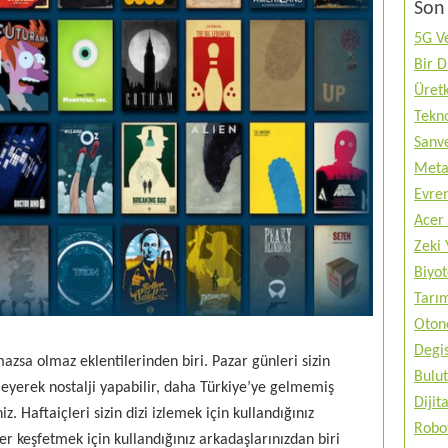
Son 
5G Ve
Bir 
Üretk
Tekno
Sanve
Metav
Evren
Acer 
Zeki 
Biyo
Tarı
Otono
Degis
mazsa olmaz eklentilerinden biri. Pazar günleri sizin
Bulut
zleyerek nostalji yapabilir, daha Türkiye’ye gelmemiş
Diji
iz. Haftaiçleri sizin dizi izlemek için kullandığınız
Robo
ler keşfetmek için kullandığınız arkadaşlarınızdan biri