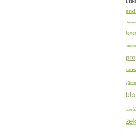
Etik
and
chrom
fene
kullan
pr
sanw
güven
bl
V
ucuz
ze