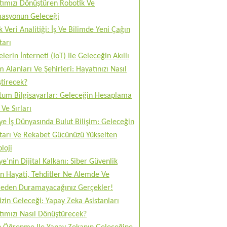
tımızı Dönüştüren Robotik Ve
asyonun Geleceği
 Veri Analitiği: İş Ve Bilimde Yeni Çağın
tarı
lerin İnterneti (IoT) Ile Geleceğin Akıllı
 Alanları Ve Şehirleri: Hayatınızı Nasıl
tirecek?
tum Bilgisayarlar: Geleceğin Hesaplama
Ve Sırları
ye İş Dünyasında Bulut Bilişim: Geleceğin
tarı Ve Rekabet Gücünüzü Yükselten
loji
ye’nin Dijital Kalkanı: Siber Güvenlik
n Hayati, Tehditler Ne Alemde Ve
eden Duramayacağınız Gerçekler!
izin Geleceği: Yapay Zeka Asistanları
tımızı Nasıl Dönüştürecek?