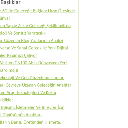
Başlıklar
 6G Ile Geleceğe Bağlan: Hızın Ötesinde
Dünya!
en Yapay Zeka: Geleceği Şekillendiren
loji Ve Sonsuz Yaratıcılık
r Gözen’in Blog Yazılarının Analizi
erse Ve Sanal Gerçeklik: Yeni Dijital
ler Kapımızı Çalıyor
Veriton GN100 AI: İş Dünyasının Yeni
Yardımcısı
teknoloji Ve Gen Düzenleme: Tıptan
ma, Çevreye Uzanan Geleceğin Anahtarı
m Araç Teknolojileri Ve Koklu
iklikler
 Bilişim: İşletmeler Ve Bireyler İçin
tal Dönüşümün Anahtarı
tların Dansı: Üretimden Hizmete,