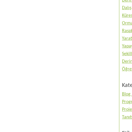
Deri
Dalış
Küres
Orma
Raspb
Yarat
Yapay
Şekil
Deri
Öğre
Kate
Blog 
Prog
Proje
Tanı