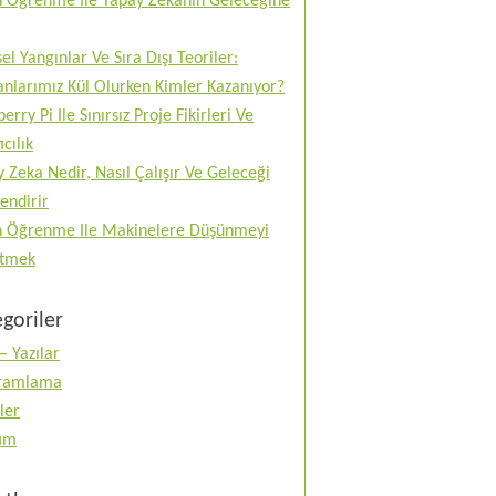
n Öğrenme Ile Yapay Zekanın Geleceğine
el Yangınlar Ve Sıra Dışı Teoriler:
nlarımız Kül Olurken Kimler Kazanıyor?
erry Pi Ile Sınırsız Proje Fikirleri Ve
ıcılık
 Zeka Nedir, Nasıl Çalışır Ve Geleceği
lendirir
n Öğrenme Ile Makinelere Düşünmeyi
tmek
goriler
– Yazılar
ramlama
ler
tım