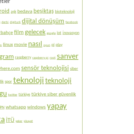
etler
roid
beşiktaş
bedava
aşk
bioteknoloji
dijital dönüşüm
e
derbi
digiturk
facebook
gelecek
film
rbahçe
iot
i̇novasyon
google
nasıl
linux
movie
pi
play
ım
oyun
sanver
ogram
raspberry
raspberry pi
root
sensör teknolojisi
here.com
siber
teknoloji
teknoloji
lik
spor
ogu
türkiye siber güvenlik
türkiye
twitter
yapay
whatsapp
windows
PN
ka
İTÜ
şeker
şikayet