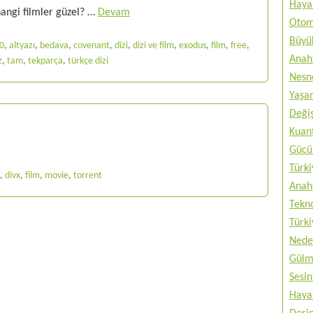
Haya
 hangi filmler güzel? …
Devam
Otom
Büyük
0
,
altyazı
,
bedava
,
covenant
,
dizi
,
dizi ve film
,
exodus
,
film
,
free
,
Anah
z
,
tam
,
tekparça
,
türkçe dizi
Nesne
Yaşam
Değiş
Kuan
Gücü 
Türki
,
divx
,
film
,
movie
,
torrent
Anah
Tekno
Türki
Nede
Gülm
Sesin
Haya