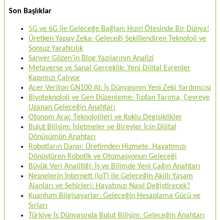
Son Başlıklar
5G ve 6G ile Geleceğe Bağlan: Hızın Ötesinde Bir Dünya!
Üretken Yapay Zeka: Geleceği Şekillendiren Teknoloji ve
Sonsuz Yaratıcılık
Sanver Gözen’in Blog Yazılarının Analizi
Metaverse ve Sanal Gerçeklik: Yeni Dijital Evrenler
Kapımızı Çalıyor
Acer Veriton GN100 AI: İş Dünyasının Yeni Zeki Yardımcısı
Biyoteknoloji ve Gen Düzenleme: Tıptan Tarıma, Çevreye
Uzanan Geleceğin Anahtarı
Otonom Araç Teknolojileri ve Koklu Degisiklikler
Bulut Bilişim: İşletmeler ve Bireyler İçin Dijital
Dönüşümün Anahtarı
Robotların Dansı: Üretimden Hizmete, Hayatımızı
Dönüştüren Robotik ve Otomasyonun Geleceği
Büyük Veri Analitiği: İş ve Bilimde Yeni Çağın Anahtarı
Nesnelerin İnterneti (IoT) ile Geleceğin Akıllı Yaşam
Alanları ve Şehirleri: Hayatınızı Nasıl Değiştirecek?
Kuantum Bilgisayarlar: Geleceğin Hesaplama Gücü ve
Sırları
Türkiye İş Dünyasında Bulut Bilişim: Geleceğin Anahtarı