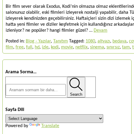
Bir film sever olarak Exodus, Kodi’nin olmazsa olmaz eklentilerinde
salonunuz olabilir, eski filmleri izleyerek nostalji yapabilir, daha 
izleyerek kendinizden geçebilirsiniz. Haftaiçleri sizin dizi izlemek i
hatta yeni filmler ve diziler keşfetmek için kullandığınız arkadaşlar
izleniyor? ne popüler? hangi filmler güzel? …
Devam
Posted in:
Blog - Yazılar
,
Tanıtım
Tagged:
1080
,
altyazı
,
bedava
,
co
film
,
free
,
full
,
hd
,
izle
,
kodi
,
movie
,
netflix
,
sinema
,
sınırsız
,
tam
,
Arama Sorma…
Search
Sayfa Dili
Powered by
Translate