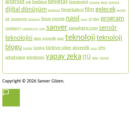
android
beşiktaş
bedava
aşk
bioteknoloji
chrome
derbi
digiturk
gelecek
dijital dönüşüm
film
fenerbahçe
facebook
google
nasıl
program
linux
movie
iot
i̇novasyon
pi
play
kullanım
oyun
sanver
sensör
sanwhere.com
raspberry
raspberry pi
root
teknoloji
teknoloji
teknolojisi
siber güvenlik
spor
blogu
türkiye siber güvenlik
türkiye
VPN
twitter
ucuz
yapay zeka
İTÜ
whatsapp
windows
şeker
şikayet
Copyright © 2026 Sanver Gözen.