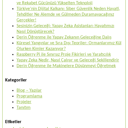
ve Rekabet Gücünüzü Yükselten Teknoloji
Türkiye’nin Dijital Kalkanı: Siber Güvenlik Neden Hayati,
Tehditler Ne Alemde ve Gülmeden Duramayacağınız
Gerçekler!
Sesinizin Geleceği: Yapay Zeka Asistanları Hayatımızı
Nasıl Dönüştürecek?
Derin Öğrenme ile Yapay Zekanın Geleceğine Dalış
Küresel Yangınlar ve Sıra Dışı Teoriler: Ormanlarımız Kül
Olurken Kimler Kazanıyor?
Raspberry Pi ile Sınırsız Proje Fikirleri ve Yaratıcılık
Yapay Zeka Nedir, Nasıl Çalışır ve Geleceği Şekillendirir
Derin Öğrenme ile Makinelere Düşünmeyi Öğretmek
Kategoriler
Blog – Yazılar
Programlama
Projeler
Tanıtım
Etiketler