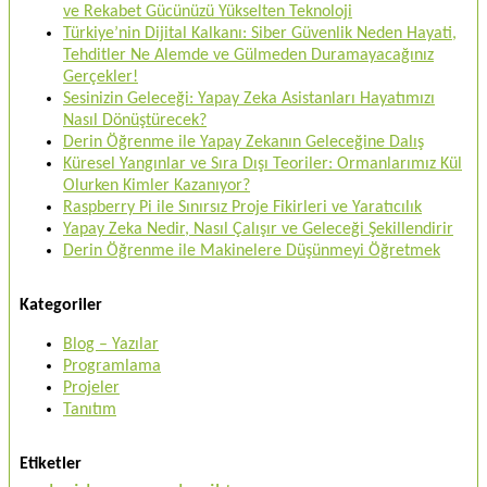
ve Rekabet Gücünüzü Yükselten Teknoloji
Türkiye’nin Dijital Kalkanı: Siber Güvenlik Neden Hayati,
Tehditler Ne Alemde ve Gülmeden Duramayacağınız
Gerçekler!
Sesinizin Geleceği: Yapay Zeka Asistanları Hayatımızı
Nasıl Dönüştürecek?
Derin Öğrenme ile Yapay Zekanın Geleceğine Dalış
Küresel Yangınlar ve Sıra Dışı Teoriler: Ormanlarımız Kül
Olurken Kimler Kazanıyor?
Raspberry Pi ile Sınırsız Proje Fikirleri ve Yaratıcılık
Yapay Zeka Nedir, Nasıl Çalışır ve Geleceği Şekillendirir
Derin Öğrenme ile Makinelere Düşünmeyi Öğretmek
Kategoriler
Blog – Yazılar
Programlama
Projeler
Tanıtım
Etiketler