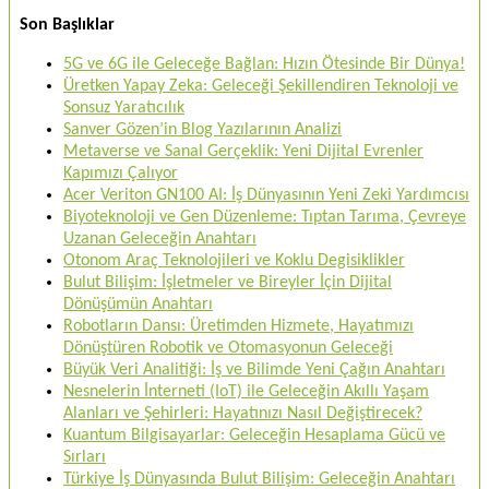
Son Başlıklar
5G ve 6G ile Geleceğe Bağlan: Hızın Ötesinde Bir Dünya!
Üretken Yapay Zeka: Geleceği Şekillendiren Teknoloji ve
Sonsuz Yaratıcılık
Sanver Gözen’in Blog Yazılarının Analizi
Metaverse ve Sanal Gerçeklik: Yeni Dijital Evrenler
Kapımızı Çalıyor
Acer Veriton GN100 AI: İş Dünyasının Yeni Zeki Yardımcısı
Biyoteknoloji ve Gen Düzenleme: Tıptan Tarıma, Çevreye
Uzanan Geleceğin Anahtarı
Otonom Araç Teknolojileri ve Koklu Degisiklikler
Bulut Bilişim: İşletmeler ve Bireyler İçin Dijital
Dönüşümün Anahtarı
Robotların Dansı: Üretimden Hizmete, Hayatımızı
Dönüştüren Robotik ve Otomasyonun Geleceği
Büyük Veri Analitiği: İş ve Bilimde Yeni Çağın Anahtarı
Nesnelerin İnterneti (IoT) ile Geleceğin Akıllı Yaşam
Alanları ve Şehirleri: Hayatınızı Nasıl Değiştirecek?
Kuantum Bilgisayarlar: Geleceğin Hesaplama Gücü ve
Sırları
Türkiye İş Dünyasında Bulut Bilişim: Geleceğin Anahtarı