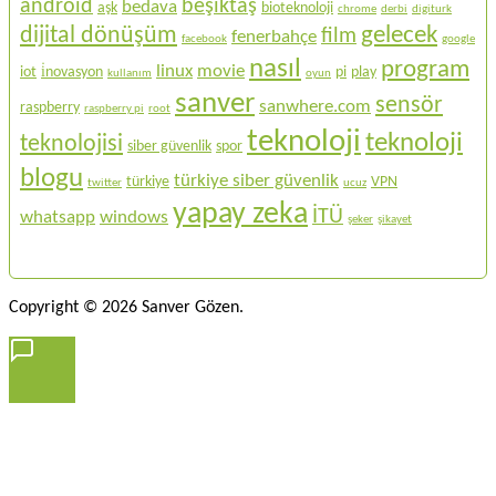
android
beşiktaş
bedava
aşk
bioteknoloji
chrome
derbi
digiturk
gelecek
dijital dönüşüm
film
fenerbahçe
facebook
google
nasıl
program
linux
movie
iot
i̇novasyon
pi
play
kullanım
oyun
sanver
sensör
sanwhere.com
raspberry
raspberry pi
root
teknoloji
teknoloji
teknolojisi
siber güvenlik
spor
blogu
türkiye siber güvenlik
türkiye
VPN
twitter
ucuz
yapay zeka
İTÜ
whatsapp
windows
şeker
şikayet
Copyright © 2026 Sanver Gözen.