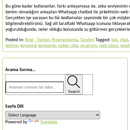
Bu güne kadar kullananlar, farkı anlayamasa da, zeka seviyesinin 
benim olmadığım anlaşılan Whatsapp chatbot ile şirketinizin web si
Gerçekten işe yarayan bu tür kodlamalar sayesinde bir çok müşterin
bilgilendirebilirsiniz. Sağ alt taraftaki Whatsapp iconuna tıklayarak
yoğurulduğunda, neler olduğu konusunda su götürmez gerçeklerl
Posted in:
Blog - Yazılar
,
Programlama
,
Tanıtım
Tagged:
bot
,
chat
kelime
,
keyword
,
keywords
,
naber
,
php
,
program
,
web sitesi
,
what
Arama Sorma…
Search
Sayfa Dili
Powered by
Translate