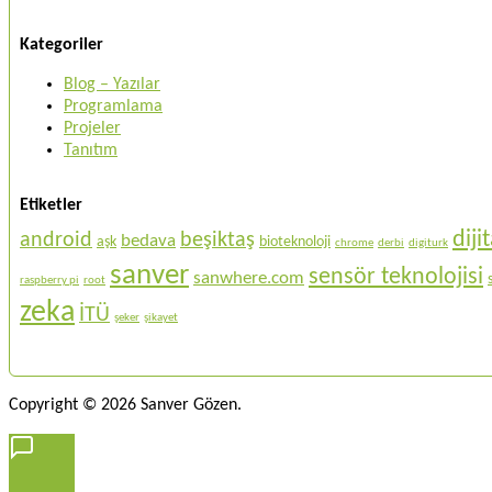
Kategoriler
Blog – Yazılar
Programlama
Projeler
Tanıtım
Etiketler
dij
android
beşiktaş
bedava
aşk
bioteknoloji
chrome
derbi
digiturk
sanver
sensör teknolojisi
sanwhere.com
raspberry pi
root
zeka
İTÜ
şeker
şikayet
Copyright © 2026 Sanver Gözen.