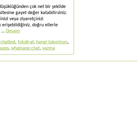
düşüklüğünden çok net bir şekilde
tesine gayet değer katabilirsiniz.
izi veya ziyaretçinizi
 erişebildiğiniz, doğru ellerle
e …
Devam
,
chatbot
,
fotoğraf
,
hangi takımlısın
,
sapp
,
whatsapp chat
,
yazma