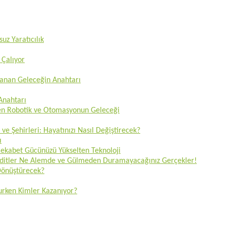
uz Yaratıcılık
 Çalıyor
zanan Geleceğin Anahtarı
 Anahtarı
ren Robotik ve Otomasyonun Geleceği
 ve Şehirleri: Hayatınızı Nasıl Değiştirecek?
ı
 Rekabet Gücünüzü Yükselten Teknoloji
Tehditler Ne Alemde ve Gülmeden Duramayacağınız Gerçekler!
 Dönüştürecek?
lurken Kimler Kazanıyor?