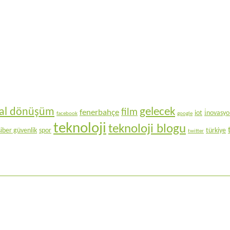
gelecek
ital dönüşüm
film
fenerbahçe
iot
i̇novasy
facebook
google
teknoloji
teknoloji blogu
siber güvenlik
spor
türkiye
twitter