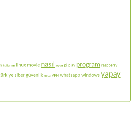
nasıl
program
linux
movie
on
pi
play
raspberry
kullanım
oyun
yapay
türkiye siber güvenlik
whatsapp
windows
VPN
ucuz