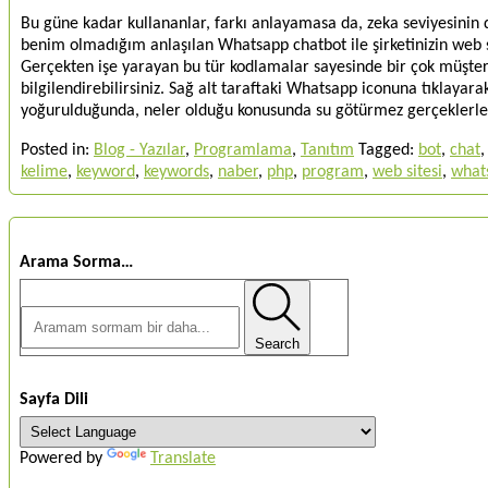
Bu güne kadar kullananlar, farkı anlayamasa da, zeka seviyesinin 
benim olmadığım anlaşılan Whatsapp chatbot ile şirketinizin web si
Gerçekten işe yarayan bu tür kodlamalar sayesinde bir çok müşterin
bilgilendirebilirsiniz. Sağ alt taraftaki Whatsapp iconuna tıklayarak
yoğurulduğunda, neler olduğu konusunda su götürmez gerçeklerl
Posted in:
Blog - Yazılar
,
Programlama
,
Tanıtım
Tagged:
bot
,
chat
kelime
,
keyword
,
keywords
,
naber
,
php
,
program
,
web sitesi
,
what
Arama Sorma…
Search
Sayfa Dili
Powered by
Translate