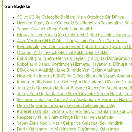
Son Başlıklar
5G ve 6G ile Geleceğe Bağlan: Hızın Ötesinde Bir Dünya!
Üretken Yapay Zeka: Geleceği Şekillendiren Teknoloji ve Sons
Sanver Gözen’in Blog Yazılarının Analizi
Metaverse ve Sanal Gerçeklik: Yeni Dijital Evrenler Kapımızı
Acer Veriton GN100 AI: İş Dünyasının Yeni Zeki Yardımcısı
Biyoteknoloji ve Gen Düzenleme: Tıptan Tarıma, Çevreye U
Otonom Araç Teknolojileri ve Koklu Degisiklikler
Bulut Bilişim: İşletmeler ve Bireyler İçin Dijital Dönüşümün
Robotların Dansı: Üretimden Hizmete, Hayatımızı Dönüştü
Büyük Veri Analitiği: İş ve Bilimde Yeni Çağın Anahtarı
Nesnelerin İnterneti (IoT) ile Geleceğin Akıllı Yaşam Alanları
Kuantum Bilgisayarlar: Geleceğin Hesaplama Gücü ve Sırlar
Türkiye İş Dünyasında Bulut Bilişim: Geleceğin Anahtarı ve
Türkiye’nin Dijital Kalkanı: Siber Güvenlik Neden Hayati, 
Sesinizin Geleceği: Yapay Zeka Asistanları Hayatımızı Nasıl
Derin Öğrenme ile Yapay Zekanın Geleceğine Dalış
Küresel Yangınlar ve Sıra Dışı Teoriler: Ormanlarımız Kül O
Raspberry Pi ile Sınırsız Proje Fikirleri ve Yaratıcılık
Yapay Zeka Nedir, Nasıl Çalışır ve Geleceği Şekillendirir
Derin Öğrenme ile Makinelere Düşünmeyi Öğretmek