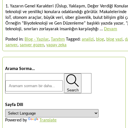
1. Yazarın Genel Karakteri (Üslup, Yaklaşım, Değer Verdiği Konular
teknoloji ve yenilikçi konulara odaklandığı görülür. Makalelerinde s
IoT, otonom araçlar, büyük veri, siber güvenlik, bulut bilişim gibi ç
Örneğin “Biyoteknoloji ve Gen Düzenleme” başlıklı yazıda yazar,
teknoloji, sınırları zorlayarak insanlığın karşılaştığı …
Devam
Posted in:
Blog - Yazılar
,
Tanıtım
Tagged:
analizi
,
blog
,
blog yazi
,
d
sanver
,
sanver gozen
,
yapay zeka
Arama Sorma…
Search
Sayfa Dili
Powered by
Translate