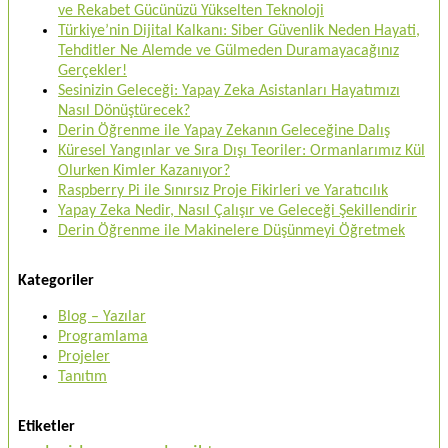
ve Rekabet Gücünüzü Yükselten Teknoloji
Türkiye’nin Dijital Kalkanı: Siber Güvenlik Neden Hayati,
Tehditler Ne Alemde ve Gülmeden Duramayacağınız
Gerçekler!
Sesinizin Geleceği: Yapay Zeka Asistanları Hayatımızı
Nasıl Dönüştürecek?
Derin Öğrenme ile Yapay Zekanın Geleceğine Dalış
Küresel Yangınlar ve Sıra Dışı Teoriler: Ormanlarımız Kül
Olurken Kimler Kazanıyor?
Raspberry Pi ile Sınırsız Proje Fikirleri ve Yaratıcılık
Yapay Zeka Nedir, Nasıl Çalışır ve Geleceği Şekillendirir
Derin Öğrenme ile Makinelere Düşünmeyi Öğretmek
Kategoriler
Blog – Yazılar
Programlama
Projeler
Tanıtım
Etiketler