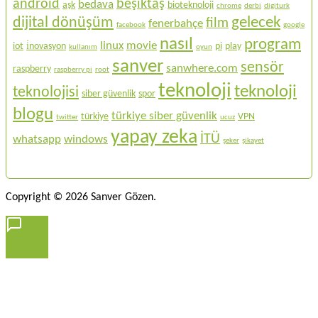
android
beşiktaş
bedava
aşk
bioteknoloji
chrome
derbi
digiturk
gelecek
dijital dönüşüm
film
fenerbahçe
facebook
google
nasıl
program
linux
movie
iot
i̇novasyon
pi
play
kullanım
oyun
sanver
sensör
sanwhere.com
raspberry
raspberry pi
root
teknoloji
teknoloji
teknolojisi
siber güvenlik
spor
blogu
türkiye siber güvenlik
türkiye
VPN
twitter
ucuz
yapay zeka
İTÜ
whatsapp
windows
şeker
şikayet
Copyright © 2026 Sanver Gözen.