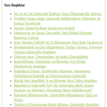
Son Başlıklar
5G ve 6G ile Geleceğe Bağlan: Hızın Ötesinde Bir Dünya!
Üretken Yapay Zeka: Geleceği Şekillendiren Teknoloji ve
Sonsuz Yaratıcılık
Sanver Gözen’in Blog Yazılarının Analizi
Metaverse ve Sanal Gerçeklik: Yeni Dijital Evrenler
Kapımızı Çalıyor
Acer Veriton GN100 AI: İş Dünyasının Yeni Zeki Yardımcısı
Biyoteknoloji ve Gen Düzenleme: Tıptan Tarıma, Çevreye
Uzanan Geleceğin Anahtarı
Otonom Araç Teknolojileri ve Koklu Degisiklikler
Bulut Bilişim: İşletmeler ve Bireyler İçin Dijital
Dönüşümün Anahtarı
Robotların Dansı: Üretimden Hizmete, Hayatımızı
Dönüştüren Robotik ve Otomasyonun Geleceği
Büyük Veri Analitiği: İş ve Bilimde Yeni Çağın Anahtarı
Nesnelerin İnterneti (IoT) ile Geleceğin Akıllı Yaşam
Alanları ve Şehirleri: Hayatınızı Nasıl Değiştirecek?
Kuantum Bilgisayarlar: Geleceğin Hesaplama Gücü ve
Sırları
Türkiye İş Dünyasında Bulut Bilişim: Geleceğin Anahtarı