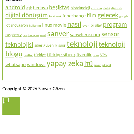
android
beşiktaş
bedava
aşk
bioteknoloji
chrome
derbi
digiturk
gelecek
dijital dönüşüm
film
fenerbahçe
facebook
google
nasıl
program
linux
movie
iot
i̇novasyon
pi
play
kullanım
oyun
sanver
sensör
sanwhere.com
raspberry
raspberry pi
root
teknoloji
teknoloji
teknolojisi
siber güvenlik
spor
blogu
türkiye siber güvenlik
türkiye
VPN
twitter
ucuz
yapay zeka
İTÜ
whatsapp
windows
şeker
şikayet
Copyright © 2026 Sanver Gözen.