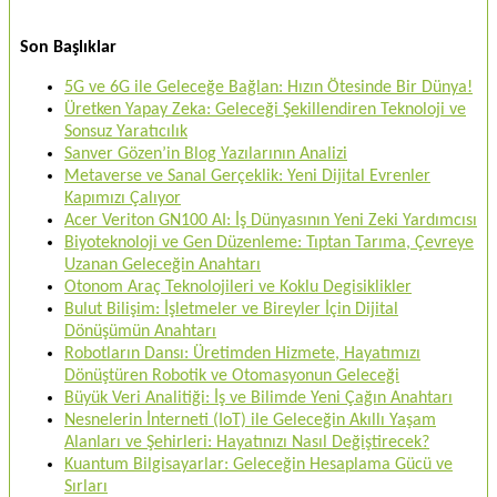
Son Başlıklar
5G ve 6G ile Geleceğe Bağlan: Hızın Ötesinde Bir Dünya!
Üretken Yapay Zeka: Geleceği Şekillendiren Teknoloji ve
Sonsuz Yaratıcılık
Sanver Gözen’in Blog Yazılarının Analizi
Metaverse ve Sanal Gerçeklik: Yeni Dijital Evrenler
Kapımızı Çalıyor
Acer Veriton GN100 AI: İş Dünyasının Yeni Zeki Yardımcısı
Biyoteknoloji ve Gen Düzenleme: Tıptan Tarıma, Çevreye
Uzanan Geleceğin Anahtarı
Otonom Araç Teknolojileri ve Koklu Degisiklikler
Bulut Bilişim: İşletmeler ve Bireyler İçin Dijital
Dönüşümün Anahtarı
Robotların Dansı: Üretimden Hizmete, Hayatımızı
Dönüştüren Robotik ve Otomasyonun Geleceği
Büyük Veri Analitiği: İş ve Bilimde Yeni Çağın Anahtarı
Nesnelerin İnterneti (IoT) ile Geleceğin Akıllı Yaşam
Alanları ve Şehirleri: Hayatınızı Nasıl Değiştirecek?
Kuantum Bilgisayarlar: Geleceğin Hesaplama Gücü ve
Sırları