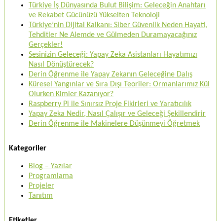
Türkiye İş Dünyasında Bulut Bilişim: Geleceğin Anahtarı
ve Rekabet Gücünüzü Yükselten Teknoloji
Türkiye’nin Dijital Kalkanı: Siber Güvenlik Neden Hayati,
Tehditler Ne Alemde ve Gülmeden Duramayacağınız
Gerçekler!
Sesinizin Geleceği: Yapay Zeka Asistanları Hayatımızı
Nasıl Dönüştürecek?
Derin Öğrenme ile Yapay Zekanın Geleceğine Dalış
Küresel Yangınlar ve Sıra Dışı Teoriler: Ormanlarımız Kül
Olurken Kimler Kazanıyor?
Raspberry Pi ile Sınırsız Proje Fikirleri ve Yaratıcılık
Yapay Zeka Nedir, Nasıl Çalışır ve Geleceği Şekillendirir
Derin Öğrenme ile Makinelere Düşünmeyi Öğretmek
Kategoriler
Blog – Yazılar
Programlama
Projeler
Tanıtım
Etiketler