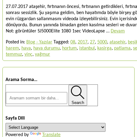
27.07.2017 ataşehir, fırtınanın öncesi, fırtınanın getirdikleri, fırtın
sonrası sessizlik. Şu yaşıma geldim, ben hayatımda böyle birşey
evin rüzgardan sallanmasını videoda izleyebilirsiniz. Evin içerisinde
dönüyordu. Bunun yanında binadan gelen kasılma sesleri ve duvard
Not: görüntüler SJ5000Elite 1080 1sec VideoLapse …
Devam
Posted in:
Blog - Yazılar
Tagged:
08
,
2017
,
27
,
5000
,
atasehir
,
beşi
harem
,
hava
,
hava durumu
,
hortum
,
istanbul
,
kasirga
,
patlama
,
se
temmuz
,
vinç
,
yağmur
Arama Sorma…
Search
Sayfa Dili
Powered by
Translate