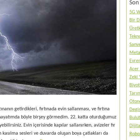
Son 
5G Ve
Bir 
Üretk
Tekno
Sanve
Metav
Evren
Acer 
Zeki 
Biyo
Tarı
Otono
tınanın getirdikleri, fırtınada evin sallanması, ve fırtına
Degis
n hayatımda böyle birşey görmedim. 22. katta oturduğumuz
Bulut
ilirsiniz. Evin içerisinde kapılar sallanırken, avizeler fır
Diji
kasılma sesleri ve duvarda oluşan boya çatlakları da
Robo