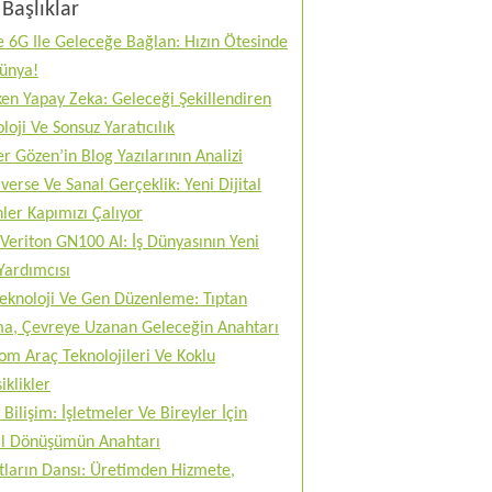
Başlıklar
 6G Ile Geleceğe Bağlan: Hızın Ötesinde
Dünya!
en Yapay Zeka: Geleceği Şekillendiren
loji Ve Sonsuz Yaratıcılık
r Gözen’in Blog Yazılarının Analizi
erse Ve Sanal Gerçeklik: Yeni Dijital
ler Kapımızı Çalıyor
Veriton GN100 AI: İş Dünyasının Yeni
Yardımcısı
teknoloji Ve Gen Düzenleme: Tıptan
ma, Çevreye Uzanan Geleceğin Anahtarı
m Araç Teknolojileri Ve Koklu
iklikler
 Bilişim: İşletmeler Ve Bireyler İçin
tal Dönüşümün Anahtarı
tların Dansı: Üretimden Hizmete,