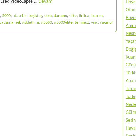
0 1sec VideoLapse …
Devam
Haya
Otom
,
5000
,
atasehir
,
beşiktaş
,
dolu
,
durumu
,
elite
,
firtina
,
harem
,
Büyük
patlama
,
sel
,
şiddetli
,
sj
,
sj5000
,
sj5000elite
,
temmuz
,
vinç
,
yağmur
Anah
Nesne
Yaşam
Değiş
Kuan
Gücü 
Türki
Anah
Tekno
Türki
Nede
Gülm
Sesin
Haya