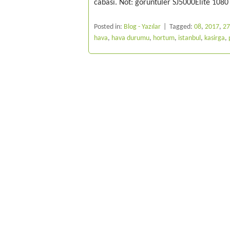
cabası. Not: görüntüler SJ5000Elite 108
Posted in:
Blog - Yazılar
Tagged:
08
,
2017
,
27
hava
,
hava durumu
,
hortum
,
istanbul
,
kasirga
,