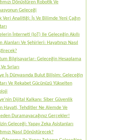
tımızı Dönüştüren Robotik Ve
asyonun Geleceği
 Veri Analitiği: İş Ve Bilimde Yeni Çağın
tarı
lerin İnterneti (IoT) Ile Geleceğin Akıllı
 Alanları Ve Şehirleri: Hayatınızı Nasıl
tirecek?
tum Bilgisayarlar: Geleceğin Hesaplama
Ve Sırları
ye İş Dünyasında Bulut Bilişim: Geleceğin
tarı Ve Rekabet Gücünüzü Yükselten
loji
ye’nin Dijital Kalkanı: Siber Güvenlik
n Hayati, Tehditler Ne Alemde Ve
eden Duramayacağınız Gerçekler!
izin Geleceği: Yapay Zeka Asistanları
tımızı Nasıl Dönüştürecek?