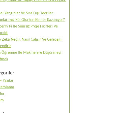
n Öğrenme Ile Yapay Zekanın Geleceğine
el Yangınlar Ve Sıra Dışı Teoriler:
nlarımız Kül Olurken Kimler Kazanıyor?
erry Pi Ile Sınırsız Proje Fikirleri Ve
ıcılık
 Zeka Nedir, Nasıl Çalışır Ve Geleceği
lendirir
n Öğrenme Ile Makinelere Düşünmeyi
tmek
goriler
– Yazılar
ramlama
ler
tım