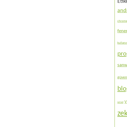
Etik
and
chrom
fene
kullan
pr
sanw
güven
bl
V
ucuz
ze