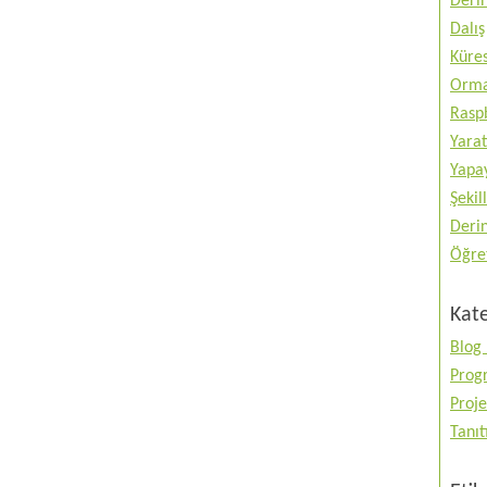
Deri
Dalış
Küres
Orma
Raspb
Yarat
Yapay
Şekil
Deri
Öğre
Kate
Blog 
Prog
Proje
Tanı