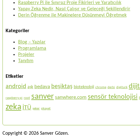
Raspberry Pi ile Sınırsız Proje Fikirleri ve Yaratıcılık
Yapay Zeka Nedir, Nasıl Çalışır ve Geleceği Şekillendirir
Derin Öğrenme ile Makinelere Düşünmeyi Öğretmek
Kategoriler
Blog – Yazılar
Programlama
Projeler
Tanıtım
Etiketler
dij
android
beşiktaş
bedava
aşk
bioteknoloji
chrome
derbi
digiturk
sanver
sensör teknolojisi
sanwhere.com
raspberry pi
root
zeka
İTÜ
şeker
şikayet
Copyright © 2026 Sanver Gözen.