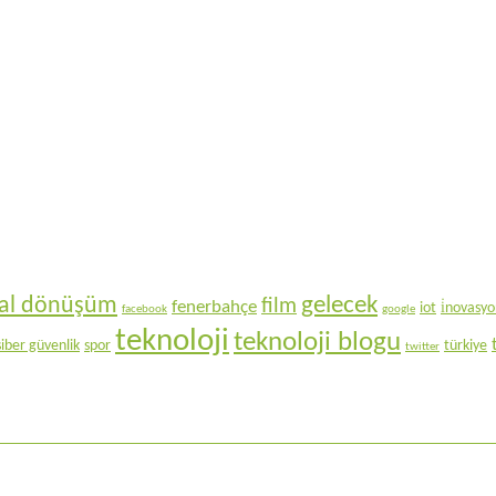
gelecek
ital dönüşüm
film
fenerbahçe
iot
i̇novasy
facebook
google
teknoloji
teknoloji blogu
siber güvenlik
spor
türkiye
twitter