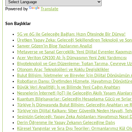
Powered by
Translate
Son Başlıklar
5G ve 6G ile Geleceğe Bağlan: Hızın Ötesinde Bir Dünya!
Üretken Yapay Zeka: Geleceği Şekillendiren Teknoloji ve Sons
Sanver Gözen’in Blog Yazılarının Analizi
Metaverse ve Sanal Gerçeklik: Yeni Dijital Evrenler Kapımızı
Acer Veriton GN100 AI: İş Dünyasının Yeni Zeki Yardımcısı
Biyoteknoloji ve Gen Düzenleme: Tıptan Tarıma, Çevreye U
Otonom Araç Teknolojileri ve Koklu Degisiklikler
Bulut Bilişim: İşletmeler ve Bireyler İçin Dijital Dönüşümün
Robotların Dansı: Üretimden Hizmete, Hayatımızı Dönüştü
Büyük Veri Analitiği: İş ve Bilimde Yeni Çağın Anahtarı
Nesnelerin İnterneti (IoT) ile Geleceğin Akıllı Yaşam Alanları
Kuantum Bilgisayarlar: Geleceğin Hesaplama Gücü ve Sırlar
Türkiye İş Dünyasında Bulut Bilişim: Geleceğin Anahtarı ve
Türkiye’nin Dijital Kalkanı: Siber Güvenlik Neden Hayati, 
Sesinizin Geleceği: Yapay Zeka Asistanları Hayatımızı Nasıl
Derin Öğrenme ile Yapay Zekanın Geleceğine Dalış
Küresel Yangınlar ve Sıra Dışı Teoriler: Ormanlarımız Kül O