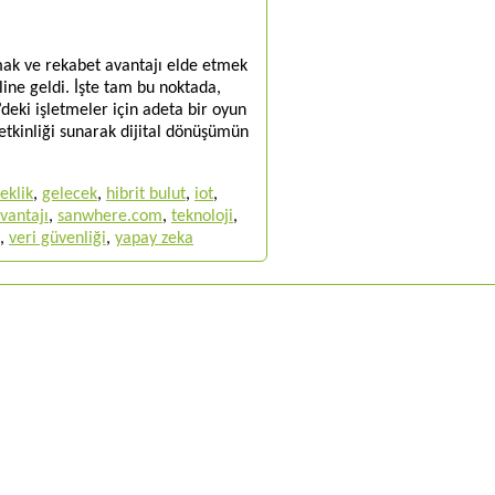
mak ve rekabet avantajı elde etmek
aline geldi. İşte tam bu noktada,
’deki işletmeler için adeta bir oyun
t etkinliği sunarak dijital dönüşümün
eklik
,
gelecek
,
hibrit bulut
,
iot
,
vantajı
,
sanwhere.com
,
teknoloji
,
,
veri güvenliği
,
yapay zeka