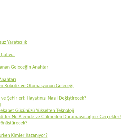
uz Yaratıcılık
 Çalıyor
zanan Geleceğin Anahtarı
 Anahtarı
ren Robotik ve Otomasyonun Geleceği
 ve Şehirleri: Hayatınızı Nasıl Değiştirecek?
ı
 Rekabet Gücünüzü Yükselten Teknoloji
Tehditler Ne Alemde ve Gülmeden Duramayacağınız Gerçekler!
 Dönüştürecek?
lurken Kimler Kazanıyor?