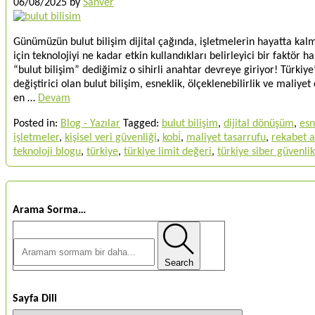
06/08/2025
by
Sanver
Günümüzün bulut bilişim dijital çağında, işletmelerin hayatta kal
için teknolojiyi ne kadar etkin kullandıkları belirleyici bir faktör h
“bulut bilişim” dediğimiz o sihirli anahtar devreye giriyor! Türkiye
değiştirici olan bulut bilişim, esneklik, ölçeklenebilirlik ve maliye
en …
Devam
Posted in:
Blog - Yazılar
Tagged:
bulut bilişim
,
dijital dönüşüm
,
esn
işletmeler
,
kişisel veri güvenliği
,
kobi̇
,
maliyet tasarrufu
,
rekabet a
teknoloji blogu
,
türkiye
,
türkiye limit değeri
,
türkiye siber güvenlik
Arama Sorma…
Search
Sayfa Dili