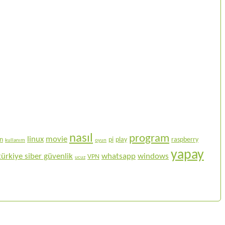
nasıl
program
linux
movie
on
pi
play
raspberry
kullanım
oyun
yapay
türkiye siber güvenlik
whatsapp
windows
VPN
ucuz