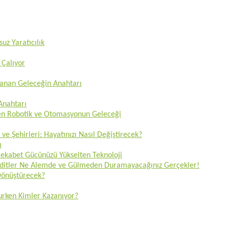
uz Yaratıcılık
 Çalıyor
zanan Geleceğin Anahtarı
 Anahtarı
ren Robotik ve Otomasyonun Geleceği
 ve Şehirleri: Hayatınızı Nasıl Değiştirecek?
ı
 Rekabet Gücünüzü Yükselten Teknoloji
Tehditler Ne Alemde ve Gülmeden Duramayacağınız Gerçekler!
 Dönüştürecek?
lurken Kimler Kazanıyor?