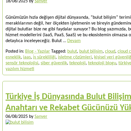
18/08/2025
by
Sanver
Günümüzün hızla değişen dijital dünyasında, “bulut bilişim” terimi
meraklılarının değil, her ölçekten işletmenin ve bireyin gündemind
dijital bulutlar bize ne gibi faydalar sunuyor? Bu blog yazımızda, bu
hizmet modellerini (IaaS, PaaS, SaaS) ve bu ekosistemin olmazsa 
detaylıca inceleyeceğiz. Bulut …
Devam
Posted in:
Blog - Yazılar
Tagged:
bulut
,
bulut bilişim
,
cloud
,
cloud 
esneklik
,
iaas
,
i̇ş sürekliliği
,
i̇şletme çözümleri
,
kişisel veri güvenliğ
sensör teknolojisi
,
siber güvenlik
,
teknoloji
,
teknoloji blogu
,
türkiy
yazılım hizmeti
Türkiye İş Dünyasında Bulut Bilişi
Anahtarı ve Rekabet Gücünüzü Yük
06/08/2025
by
Sanver