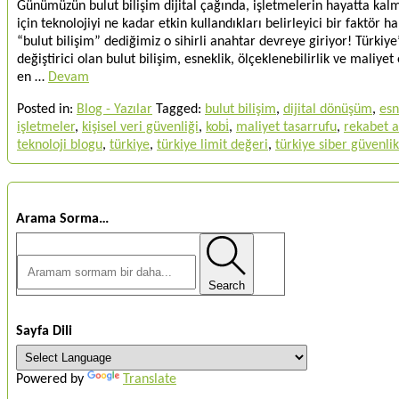
Günümüzün bulut bilişim dijital çağında, işletmelerin hayatta kal
için teknolojiyi ne kadar etkin kullandıkları belirleyici bir faktör h
“bulut bilişim” dediğimiz o sihirli anahtar devreye giriyor! Türkiye
değiştirici olan bulut bilişim, esneklik, ölçeklenebilirlik ve maliye
en …
Devam
Posted in:
Blog - Yazılar
Tagged:
bulut bilişim
,
dijital dönüşüm
,
esn
işletmeler
,
kişisel veri güvenliği
,
kobi̇
,
maliyet tasarrufu
,
rekabet a
teknoloji blogu
,
türkiye
,
türkiye limit değeri
,
türkiye siber güvenlik
Arama Sorma…
Search
Sayfa Dili
Powered by
Translate