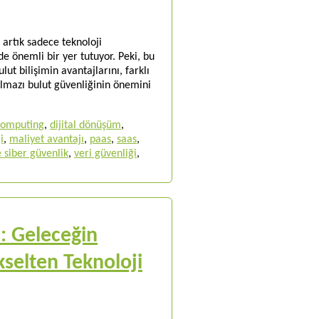
 artık sadece teknoloji
e önemli bir yer tutuyor. Peki, bu
lut bilişimin avantajlarını, farklı
olmazı bulut güvenliğinin önemini
computing
,
dijital dönüşüm
,
i
,
maliyet avantajı
,
paas
,
saas
,
e siber güvenlik
,
veri güvenliği
,
m: Geleceğin
selten Teknoloji