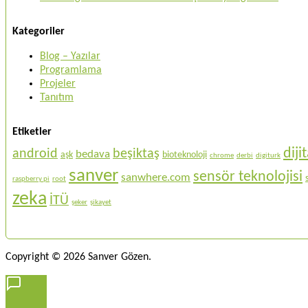
Kategoriler
Blog – Yazılar
Programlama
Projeler
Tanıtım
Etiketler
dij
android
beşiktaş
bedava
aşk
bioteknoloji
chrome
derbi
digiturk
sanver
sensör teknolojisi
sanwhere.com
raspberry pi
root
zeka
İTÜ
şeker
şikayet
Copyright © 2026 Sanver Gözen.