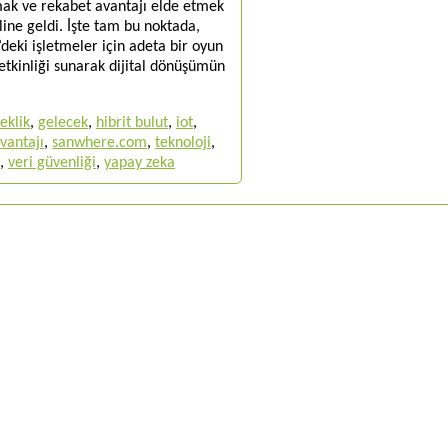
mak ve rekabet avantajı elde etmek
aline geldi. İşte tam bu noktada,
’deki işletmeler için adeta bir oyun
t etkinliği sunarak dijital dönüşümün
eklik
,
gelecek
,
hibrit bulut
,
iot
,
vantajı
,
sanwhere.com
,
teknoloji
,
,
veri güvenliği
,
yapay zeka