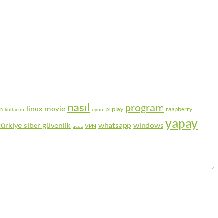
nasıl
program
linux
movie
on
pi
play
raspberry
kullanım
oyun
yapay
türkiye siber güvenlik
whatsapp
windows
VPN
ucuz