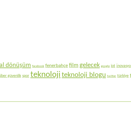
gelecek
ital dönüşüm
film
fenerbahçe
iot
i̇novasy
facebook
google
teknoloji
teknoloji blogu
siber güvenlik
spor
türkiye
twitter