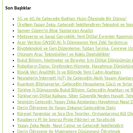
Son Başlıklar
5G ve 6G ile Geleceğe Bağlan: Hızın Ötesinde Bir Dünya!
Üretken Yapay Zeka: Geleceği Şekillendiren Teknoloji ve Sons
Sanver Gözen’in Blog Yazılarının Analizi
Metaverse ve Sanal Gerçeklik: Yeni Dijital Evrenler Kapımızı
Acer Veriton GN100 AI: İş Dünyasının Yeni Zeki Yardımcısı
Biyoteknoloji ve Gen Düzenleme: Tıptan Tarıma, Çevreye U
Otonom Araç Teknolojileri ve Koklu Degisiklikler
Bulut Bilişim: İşletmeler ve Bireyler İçin Dijital Dönüşümün
Robotların Dansı: Üretimden Hizmete, Hayatımızı Dönüştü
Büyük Veri Analitiği: İş ve Bilimde Yeni Çağın Anahtarı
Nesnelerin İnterneti (IoT) ile Geleceğin Akıllı Yaşam Alanları
Kuantum Bilgisayarlar: Geleceğin Hesaplama Gücü ve Sırlar
Türkiye İş Dünyasında Bulut Bilişim: Geleceğin Anahtarı ve
Türkiye’nin Dijital Kalkanı: Siber Güvenlik Neden Hayati, 
Sesinizin Geleceği: Yapay Zeka Asistanları Hayatımızı Nasıl
Derin Öğrenme ile Yapay Zekanın Geleceğine Dalış
Küresel Yangınlar ve Sıra Dışı Teoriler: Ormanlarımız Kül O
Raspberry Pi ile Sınırsız Proje Fikirleri ve Yaratıcılık
Yapay Zeka Nedir, Nasıl Çalışır ve Geleceği Şekillendirir
Derin Öğrenme ile Makinelere Düşünmeyi Öğretmek