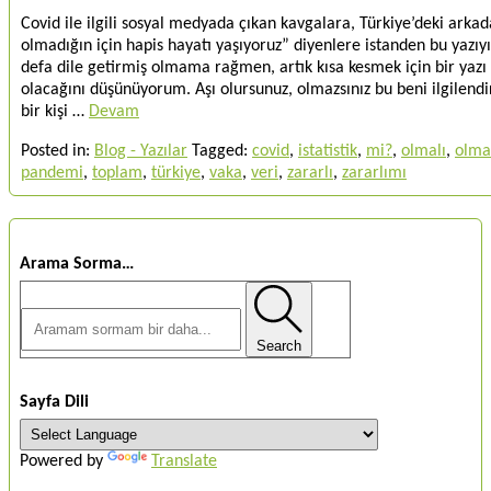
Covid ile ilgili sosyal medyada çıkan kavgalara, Türkiye’deki arka
olmadığın için hapis hayatı yaşıyoruz” diyenlere istanden bu yazı
defa dile getirmiş olmama rağmen, artık kısa kesmek için bir yazı 
olacağını düşünüyorum. Aşı olursunuz, olmazsınız bu beni ilgilend
bir kişi …
Devam
Posted in:
Blog - Yazılar
Tagged:
covid
,
istatistik
,
mi?
,
olmalı
,
olma
pandemi
,
toplam
,
türkiye
,
vaka
,
veri
,
zararlı
,
zararlımı
Arama Sorma…
Search
Sayfa Dili
Powered by
Translate