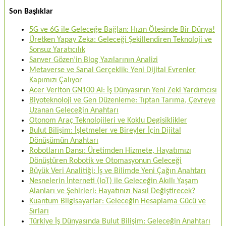
Son Başlıklar
5G ve 6G ile Geleceğe Bağlan: Hızın Ötesinde Bir Dünya!
Üretken Yapay Zeka: Geleceği Şekillendiren Teknoloji ve
Sonsuz Yaratıcılık
Sanver Gözen’in Blog Yazılarının Analizi
Metaverse ve Sanal Gerçeklik: Yeni Dijital Evrenler
Kapımızı Çalıyor
Acer Veriton GN100 AI: İş Dünyasının Yeni Zeki Yardımcısı
Biyoteknoloji ve Gen Düzenleme: Tıptan Tarıma, Çevreye
Uzanan Geleceğin Anahtarı
Otonom Araç Teknolojileri ve Koklu Degisiklikler
Bulut Bilişim: İşletmeler ve Bireyler İçin Dijital
Dönüşümün Anahtarı
Robotların Dansı: Üretimden Hizmete, Hayatımızı
Dönüştüren Robotik ve Otomasyonun Geleceği
Büyük Veri Analitiği: İş ve Bilimde Yeni Çağın Anahtarı
Nesnelerin İnterneti (IoT) ile Geleceğin Akıllı Yaşam
Alanları ve Şehirleri: Hayatınızı Nasıl Değiştirecek?
Kuantum Bilgisayarlar: Geleceğin Hesaplama Gücü ve
Sırları
Türkiye İş Dünyasında Bulut Bilişim: Geleceğin Anahtarı