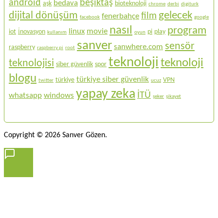
android
beşiktaş
bedava
aşk
bioteknoloji
chrome
derbi
digiturk
gelecek
dijital dönüşüm
film
fenerbahçe
facebook
google
nasıl
program
linux
movie
iot
i̇novasyon
pi
play
kullanım
oyun
sanver
sensör
sanwhere.com
raspberry
raspberry pi
root
teknoloji
teknoloji
teknolojisi
siber güvenlik
spor
blogu
türkiye siber güvenlik
türkiye
VPN
twitter
ucuz
yapay zeka
İTÜ
whatsapp
windows
şeker
şikayet
Copyright © 2026 Sanver Gözen.