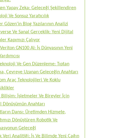
Dünya!
en Yapay Zeka: Geleceği Şekillendiren
loji Ve Sonsuz Yaratıcılık
r Gözen’in Blog Yazılarının Analizi
erse Ve Sanal Gerçeklik: Yeni Dijital
ler Kapımızı Çalıyor
Veriton GN100 AI: İş Dünyasının Yeni
Yardımcısı
teknoloji Ve Gen Düzenleme: Tıptan
ma, Çevreye Uzanan Geleceğin Anahtarı
m Araç Teknolojileri Ve Koklu
iklikler
 Bilişim: İşletmeler Ve Bireyler İçin
tal Dönüşümün Anahtarı
tların Dansı: Üretimden Hizmete,
tımızı Dönüştüren Robotik Ve
asyonun Geleceği
 Veri Analitiği: İş Ve Bilimde Yeni Çağın