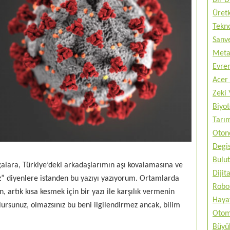
Bir 
Üretk
Tekno
Sanve
Metav
Evren
Acer 
Zeki 
Biyo
Tarı
Otono
Degis
Bulut
vgalara, Türkiye’deki arkadaşlarımın aşı kovalamasına ve
Diji
uz” diyenlere istanden bu yazıyı yazıyorum. Ortamlarda
Robo
artık kısa kesmek için bir yazı ile karşılık vermenin
Haya
ursunuz, olmazsınız bu beni ilgilendirmez ancak, bilim
Otom
Büyük