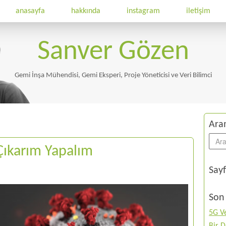
anasayfa
hakkında
instagram
iletişim
Sanver Gözen
Gemi İnşa Mühendisi, Gemi Eksperi, Proje Yöneticisi ve Veri Bilimci
Ara
 Çıkarım Yapalım
Sayf
Son 
5G Ve