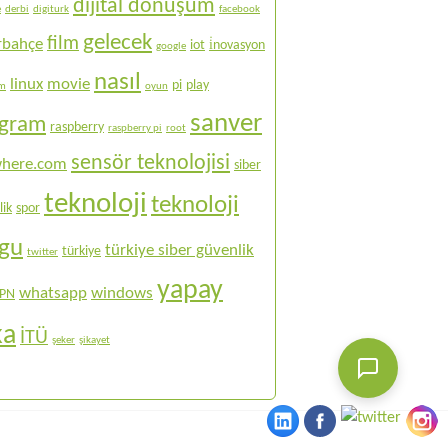
dijital dönüşüm
e
derbi
digiturk
facebook
gelecek
film
rbahçe
iot
i̇novasyon
google
nasıl
linux
movie
pi
play
ım
oyun
sanver
ogram
raspberry
raspberry pi
root
sensör teknolojisi
here.com
siber
teknoloji
teknoloji
lik
spor
ogu
türkiye siber güvenlik
türkiye
twitter
yapay
whatsapp
windows
PN
ka
İTÜ
şeker
şikayet