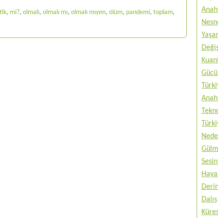
Anah
tik
,
mi?
,
olmalı
,
olmalı mı
,
olmalı mıyım
,
ölüm
,
pandemi
,
toplam
,
Nesne
Yaşam
Değiş
Kuan
Gücü 
Türki
Anah
Tekno
Türki
Nede
Gülm
Sesin
Haya
Deri
Dalış
Küres