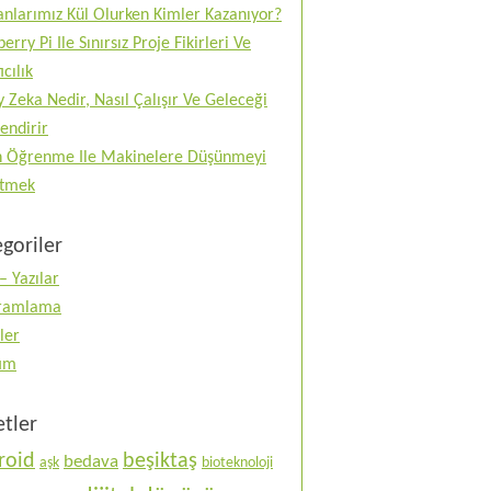
nlarımız Kül Olurken Kimler Kazanıyor?
erry Pi Ile Sınırsız Proje Fikirleri Ve
ıcılık
 Zeka Nedir, Nasıl Çalışır Ve Geleceği
lendirir
n Öğrenme Ile Makinelere Düşünmeyi
tmek
goriler
– Yazılar
ramlama
ler
tım
etler
roid
beşiktaş
bedava
aşk
bioteknoloji