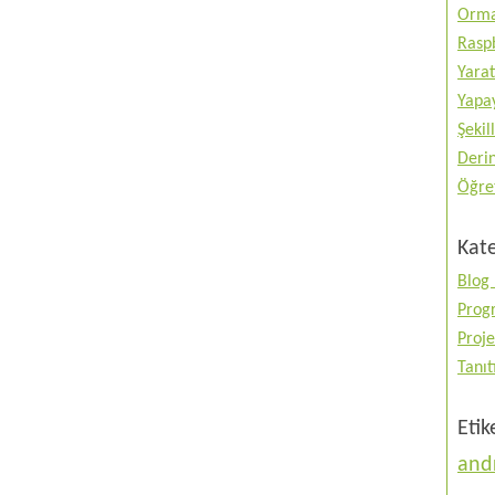
Orma
Raspb
Yarat
Yapay
Şekil
Deri
Öğre
Kate
Blog 
Prog
Proje
Tanı
Etik
and