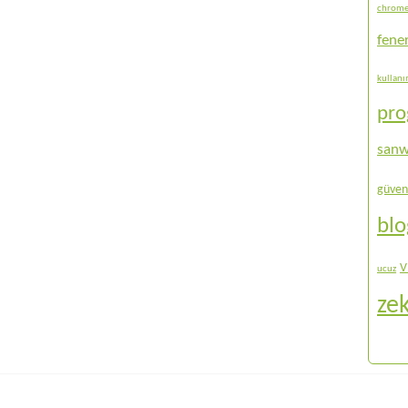
chrom
fene
kullan
pr
sanw
güven
bl
V
ucuz
ze