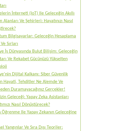
tarı
lerin İnterneti (IoT) Ile Geleceğin Akıllı
 Alanları Ve Şehirleri: Hayatınızı Nasıl
tirecek?
tum Bilgisayarlar: Geleceğin Hesaplama
Ve Sırları
ye İş Dünyasında Bulut Bilişim: Geleceğin
tarı Ve Rekabet Gücünüzü Yükselten
loji
ye’nin Dijital Kalkanı: Siber Güvenlik
n Hayati, Tehditler Ne Alemde Ve
eden Duramayacağınız Gerçekler!
izin Geleceği: Yapay Zeka Asistanları
tımızı Nasıl Dönüştürecek?
n Öğrenme Ile Yapay Zekanın Geleceğine
el Yangınlar Ve Sıra Dışı Teoriler: