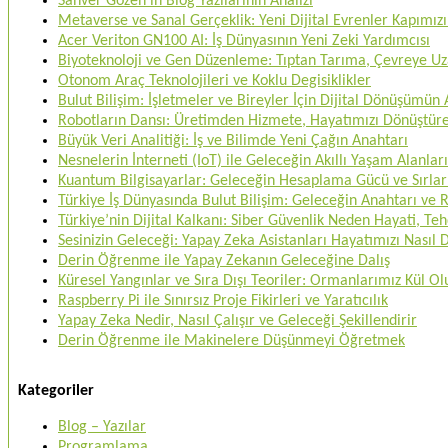
Sanver Gözen’in Blog Yazılarının Analizi
Metaverse ve Sanal Gerçeklik: Yeni Dijital Evrenler Kapımızı
Acer Veriton GN100 AI: İş Dünyasının Yeni Zeki Yardımcısı
Biyoteknoloji ve Gen Düzenleme: Tıptan Tarıma, Çevreye U
Otonom Araç Teknolojileri ve Koklu Degisiklikler
Bulut Bilişim: İşletmeler ve Bireyler İçin Dijital Dönüşümün
Robotların Dansı: Üretimden Hizmete, Hayatımızı Dönüştü
Büyük Veri Analitiği: İş ve Bilimde Yeni Çağın Anahtarı
Nesnelerin İnterneti (IoT) ile Geleceğin Akıllı Yaşam Alanları
Kuantum Bilgisayarlar: Geleceğin Hesaplama Gücü ve Sırlar
Türkiye İş Dünyasında Bulut Bilişim: Geleceğin Anahtarı ve
Türkiye’nin Dijital Kalkanı: Siber Güvenlik Neden Hayati, 
Sesinizin Geleceği: Yapay Zeka Asistanları Hayatımızı Nasıl
Derin Öğrenme ile Yapay Zekanın Geleceğine Dalış
Küresel Yangınlar ve Sıra Dışı Teoriler: Ormanlarımız Kül O
Raspberry Pi ile Sınırsız Proje Fikirleri ve Yaratıcılık
Yapay Zeka Nedir, Nasıl Çalışır ve Geleceği Şekillendirir
Derin Öğrenme ile Makinelere Düşünmeyi Öğretmek
Kategoriler
Blog – Yazılar
Programlama