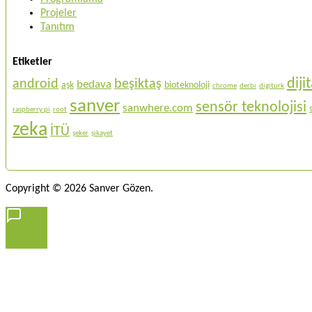
Projeler
Tanıtım
Etiketler
dij
android
beşiktaş
bedava
aşk
bioteknoloji
chrome
derbi
digiturk
sanver
sensör teknolojisi
sanwhere.com
raspberry pi
root
zeka
İTÜ
şeker
şikayet
Copyright © 2026 Sanver Gözen.