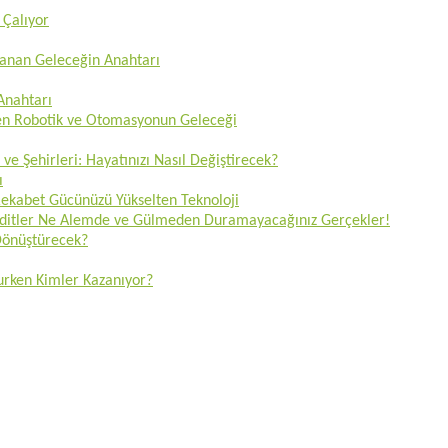
 Çalıyor
zanan Geleceğin Anahtarı
 Anahtarı
ren Robotik ve Otomasyonun Geleceği
 ve Şehirleri: Hayatınızı Nasıl Değiştirecek?
ı
 Rekabet Gücünüzü Yükselten Teknoloji
Tehditler Ne Alemde ve Gülmeden Duramayacağınız Gerçekler!
 Dönüştürecek?
lurken Kimler Kazanıyor?