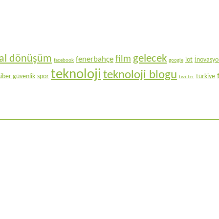
gelecek
ital dönüşüm
film
fenerbahçe
iot
i̇novasy
facebook
google
teknoloji
teknoloji blogu
siber güvenlik
spor
türkiye
twitter