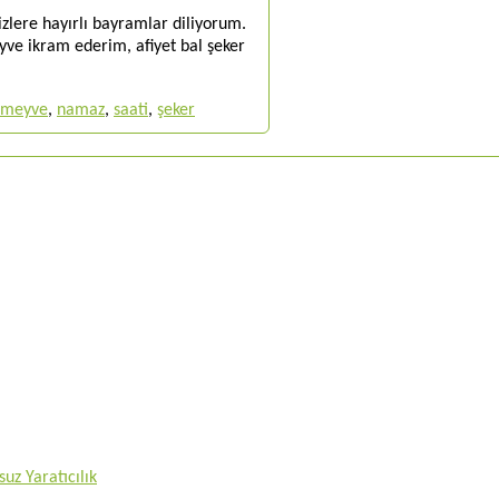
zlere hayırlı bayramlar diliyorum.
yve ikram ederim, afiyet bal şeker
meyve
,
namaz
,
saati
,
şeker
uz Yaratıcılık