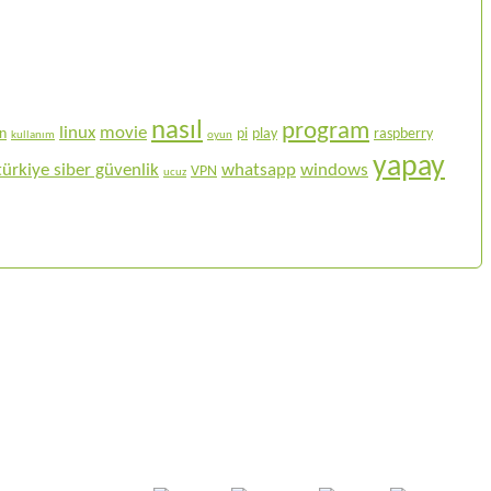
nasıl
program
linux
movie
on
pi
play
raspberry
kullanım
oyun
yapay
türkiye siber güvenlik
whatsapp
windows
VPN
ucuz