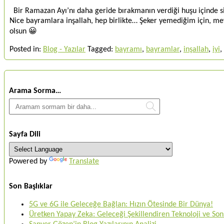
Bir Ramazan Ayı’nı daha geride bırakmanın verdiği huşu içinde si
Nice bayramlara inşallah, hep birlikte… Şeker yemediğim için, me
olsun 😀
Posted in:
Blog - Yazılar
Tagged:
bayramı
,
bayramlar
,
inşallah
,
iyi
,
Arama Sorma…
Sayfa Dili
Powered by
Translate
Son Başlıklar
5G ve 6G ile Geleceğe Bağlan: Hızın Ötesinde Bir Dünya!
Üretken Yapay Zeka: Geleceği Şekillendiren Teknoloji ve Sons