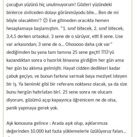
çocuğun yüzünü hiç unutmuyorum! Gözleri yüzündeki
binlerce sivilceden dolayı görünmüyodu bile… Ben de mi
böyle olacaktım!? 😕 Eve gitmeden oracıkta hemen
hesaplamaya başlamıştım. “1. sınıf bitecek, 2. sınıf bitecek,
3,4,5 derken ortaokul. 3 sene de o sürüyor, etti 8 sene. Lise
var arkasından; 3 sene de o… Ohooooo daha çok var”
dediğimden bu yana tam tamına 25 sene geçti! İTÜ’yü
kazandıktan sonra o hazırlık binasına girdiğim her gün ama
her gün bu aklıma gelmiştir. Hayat cidden dedikleri kadar
çabuk geçiyo, ve bunun farkına varmak baya meziyet isteyen
bir iş. Ya benimki gibi bir referans noktanız olacak, ya da size
bunu hergün hatırlatan biri. 25 sene sonra ne olucam
diyorum, gözümü açıp kapayınca öğrenicem ne de olsa,
panik yapmaya gerek yok.
Aşk konusuna gelince : Arada aşık olup, aşklarımıza
değerinden 10.000 kat fazla yüklemelerle üzülüyoruz falan…