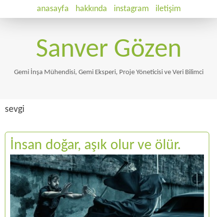
anasayfa
hakkında
instagram
iletişim
Sanver Gözen
Gemi İnşa Mühendisi, Gemi Eksperi, Proje Yöneticisi ve Veri Bilimci
sevgi
İnsan doğar, aşık olur ve ölür.