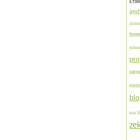
Etik
and
chrom
fene
kullan
pr
sanw
güven
bl
V
ucuz
ze