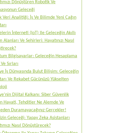
tımızı Dönüştüren Robotik Ve
asyonun Geleceği
 Veri Analitiği: İş Ve Bilimde Yeni Çağın
tarı
lerin İnterneti (IoT) Ile Geleceğin Akıllı
 Alanları Ve Şehirleri: Hayatınızı Nasıl
tirecek?
tum Bilgisayarlar: Geleceğin Hesaplama
Ve Sırları
ye İş Dünyasında Bulut Bilişim: Geleceğin
tarı Ve Rekabet Gücünüzü Yükselten
loji
ye’nin Dijital Kalkanı: Siber Güvenlik
n Hayati, Tehditler Ne Alemde Ve
eden Duramayacağınız Gerçekler!
izin Geleceği: Yapay Zeka Asistanları
tımızı Nasıl Dönüştürecek?