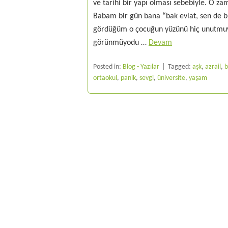
ve tarihi bir yapı olması sebebiyle. O z
Babam bir gün bana “bak evlat, sen de bu
gördüğüm o çocuğun yüzünü hiç unutmuyo
görünmüyodu …
Devam
Posted in:
Blog - Yazılar
Tagged:
aşk
,
azrail
,
b
ortaokul
,
panik
,
sevgi
,
üniversite
,
yaşam