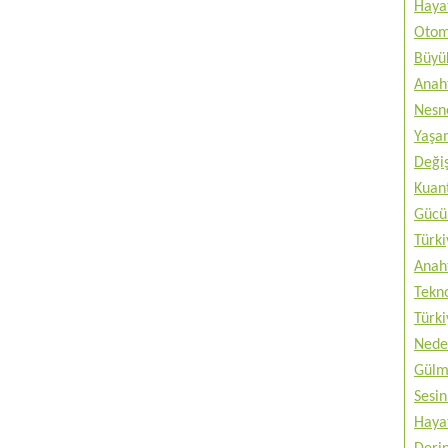
Haya
Otom
Büyük
Anah
Nesne
Yaşam
Değiş
Kuan
Gücü 
Türki
Anah
Tekno
Türki
Nede
Gülm
Sesin
Haya