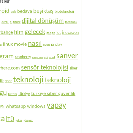
etler
roid
beşiktaş
bedava
aşk
bioteknoloji
dijital dönüşüm
e
derbi
digiturk
facebook
gelecek
film
rbahçe
iot
i̇novasyon
google
nasıl
linux
movie
pi
play
ım
oyun
sanver
ogram
raspberry
raspberry pi
root
sensör teknolojisi
here.com
siber
teknoloji
teknoloji
lik
spor
ogu
türkiye siber güvenlik
türkiye
twitter
yapay
whatsapp
windows
PN
ka
İTÜ
şeker
şikayet