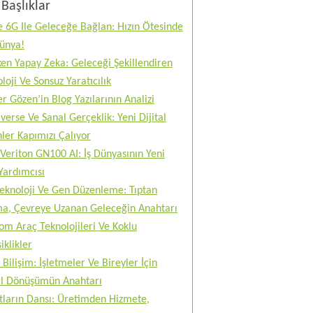
Başlıklar
 6G Ile Geleceğe Bağlan: Hızın Ötesinde
Dünya!
en Yapay Zeka: Geleceği Şekillendiren
loji Ve Sonsuz Yaratıcılık
r Gözen’in Blog Yazılarının Analizi
erse Ve Sanal Gerçeklik: Yeni Dijital
ler Kapımızı Çalıyor
Veriton GN100 AI: İş Dünyasının Yeni
Yardımcısı
teknoloji Ve Gen Düzenleme: Tıptan
ma, Çevreye Uzanan Geleceğin Anahtarı
m Araç Teknolojileri Ve Koklu
iklikler
 Bilişim: İşletmeler Ve Bireyler İçin
tal Dönüşümün Anahtarı
tların Dansı: Üretimden Hizmete,