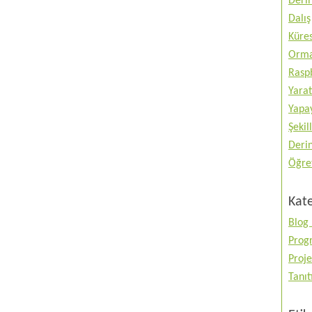
Deri
Dalış
Küres
Orma
Raspb
Yarat
Yapay
Şekil
Deri
Öğre
Kate
Blog 
Prog
Proje
Tanı