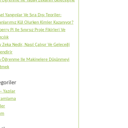
n Öğrenme Ile Yapay Zekanın Geleceğine
el Yangınlar Ve Sıra Dışı Teoriler:
nlarımız Kül Olurken Kimler Kazanıyor?
erry Pi Ile Sınırsız Proje Fikirleri Ve
ıcılık
 Zeka Nedir, Nasıl Çalışır Ve Geleceği
lendirir
n Öğrenme Ile Makinelere Düşünmeyi
tmek
goriler
– Yazılar
ramlama
ler
tım