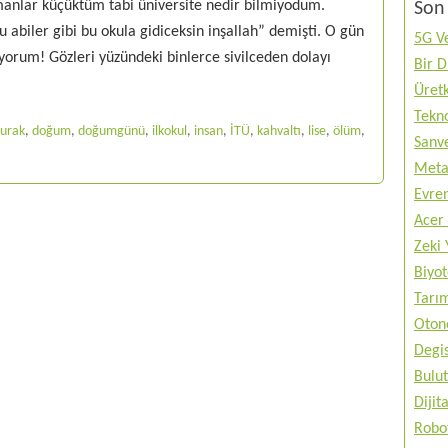
amanlar küçüktüm tabi üniversite nedir bilmiyodum.
Son 
 abiler gibi bu okula gidiceksin inşallah” demişti. O gün
5G Ve
rum! Gözleri yüzündeki binlerce sivilceden dolayı
Bir 
Üretk
Tekno
urak
,
doğum
,
doğumgünü
,
ilkokul
,
insan
,
İTÜ
,
kahvaltı
,
lise
,
ölüm
,
Sanve
Metav
Evren
Acer 
Zeki 
Biyo
Tarı
Otono
Degis
Bulut
Diji
Robo