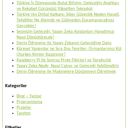
Türkiye İş Dünyasında Bulut Bilişim: Geleceğin Anahtarı
ve Rekabet Gücünüzü Yükselten Teknoloji
Türkiye’nin Dijital Kalkanı: Siber Güvenlik Neden Hayati,
Tehditler Ne Alemde ve Gülmeden Duramayacağınız
Gerçekler!
Sesinizin Geleceği: Yapay Zeka Asistanları Hayatımızı
Nasıl Dönüştürecek?
Derin Öğrenme ile Yapay Zekanın Geleceğine Dalış
Küresel Yangınlar ve Sıra Dışı Teoriler: Ormanlarımız Kül
Olurken Kimler Kazanıyor?
Raspberry Pi ile Sınırsız Proje Fikirleri ve Yaratıcılık
Yapay Zeka Nedir, Nasıl Çalışır ve Geleceği Şekillendirir
Derin Öğrenme ile Makinelere Düşünmeyi Öğretmek
Kategoriler
Blog – Yazılar
Programlama
Projeler
Tanıtım
Etiketler