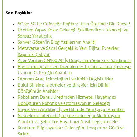
Son Başlıklar
5G ve 6G ile Geleceğe Bağlan: Hızın Ötesinde Bir Dünya!
Üretken Yapay Zeka: Geleceği Şekillendiren Teknoloji ve
Sonsuz Yaratıcılık
Sanver Gözen’in Blog Yazılarının Analizi
Metaverse ve Sanal Gerçeklik: Yeni Dijital Evrenler
Kapımızı Çalıyor
Acer Veriton GN100 AI: İş Dünyasının Yeni Zeki Yardımcısı
Biyoteknoloji ve Gen Düzenleme: Tıptan Tarıma, Çevreye
Uzanan Geleceğin Anahtarı
Otonom Araç Teknolojileri ve Koklu Degisiklikler
Bulut Bilişim: İşletmeler ve Bireyler İçin Dijital
Dönüşümün Anahtarı
Robotların Dansı: Üretimden Hizmete, Hayatımızı
Dönüştüren Robotik ve Otomasyonun Geleceği
Büyük Veri Analitiği: İş ve Bilimde Yeni Çağın Anahtarı
Nesnelerin İnterneti (IoT) ile Geleceğin Akıllı Yaşam
Alanları ve Şehirleri: Hayatınızı Nasıl Değiştirecek?
Kuantum Bilgisayarlar: Geleceğin Hesaplama Gücü ve
Sırları