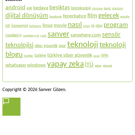
android
beşiktaş
bedava
aşk
bioteknoloji
chrome
derbi
digiturk
gelecek
dijital dönüşüm
film
fenerbahçe
facebook
google
nasıl
program
linux
movie
iot
i̇novasyon
pi
play
kullanım
oyun
sanver
sensör
sanwhere.com
raspberry
raspberry pi
root
teknoloji
teknoloji
teknolojisi
siber güvenlik
spor
blogu
türkiye siber güvenlik
türkiye
VPN
twitter
ucuz
yapay zeka
İTÜ
whatsapp
windows
şeker
şikayet
Copyright © 2026 Sanver Gözen.