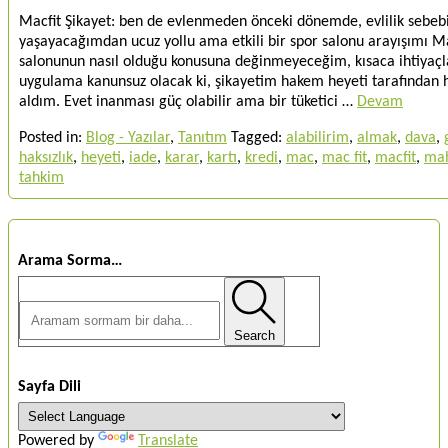
Macfit Şikayet: ben de evlenmeden önceki dönemde, evlilik sebe
yaşayacağımdan ucuz yollu ama etkili bir spor salonu arayışımı M
salonunun nasıl olduğu konusuna değinmeyeceğim, kısaca ihtiyaçlar
uygulama kanunsuz olacak ki, şikayetim hakem heyeti tarafından h
aldım. Evet inanması güç olabilir ama bir tüketici …
Devam
Posted in:
Blog - Yazılar
,
Tanıtım
Tagged:
alabilirim
,
almak
,
dava
,
haksızlık
,
heyeti
,
iade
,
karar
,
kartı
,
kredi
,
mac
,
mac fit
,
macfit
,
ma
tahkim
Arama Sorma…
Search
Sayfa Dili
Powered by
Translate