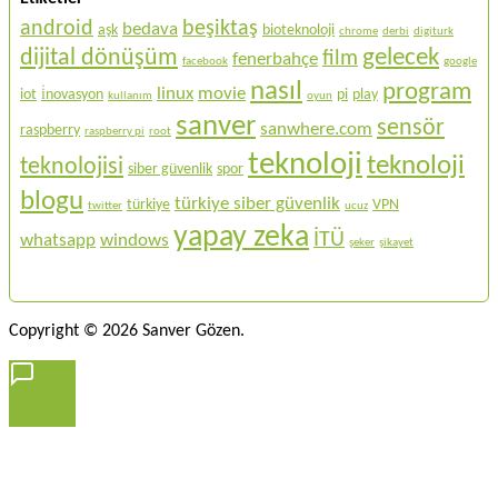
android
beşiktaş
bedava
aşk
bioteknoloji
chrome
derbi
digiturk
gelecek
dijital dönüşüm
film
fenerbahçe
facebook
google
nasıl
program
linux
movie
iot
i̇novasyon
pi
play
kullanım
oyun
sanver
sensör
sanwhere.com
raspberry
raspberry pi
root
teknoloji
teknoloji
teknolojisi
siber güvenlik
spor
blogu
türkiye siber güvenlik
türkiye
VPN
twitter
ucuz
yapay zeka
İTÜ
whatsapp
windows
şeker
şikayet
Copyright © 2026 Sanver Gözen.