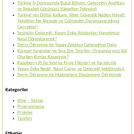
Türkiye İş Dünyasında Bulut Bilişim: Geleceğin Anahtarı
ve Rekabet Gücünüzü Yükselten Teknoloji
Türkiye’nin Dijital Kalkanı: Siber Güvenlik Neden Hayati,
Tehditler Ne Alemde ve Gülmeden Duramayacağınız
Gerçekler!
Sesinizin Geleceği: Yapay Zeka Asistanları Hayatımızı
Nasıl Dönüştürecek?
Derin Öğrenme ile Yapay Zekanın Geleceğine Dalış
Küresel Yangınlar ve Sıra Dışı Teoriler: Ormanlarımız Kül
Olurken Kimler Kazanıyor?
Raspberry Pi ile Sınırsız Proje Fikirleri ve Yaratıcılık
Yapay Zeka Nedir, Nasıl Çalışır ve Geleceği Şekillendirir
Derin Öğrenme ile Makinelere Düşünmeyi Öğretmek
Kategoriler
Blog – Yazılar
Programlama
Projeler
Tanıtım
Etiketler