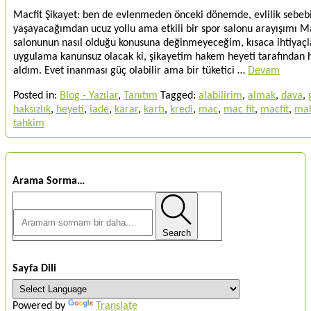
Macfit Şikayet: ben de evlenmeden önceki dönemde, evlilik sebe
yaşayacağımdan ucuz yollu ama etkili bir spor salonu arayışımı M
salonunun nasıl olduğu konusuna değinmeyeceğim, kısaca ihtiyaçlar
uygulama kanunsuz olacak ki, şikayetim hakem heyeti tarafından h
aldım. Evet inanması güç olabilir ama bir tüketici …
Devam
Posted in:
Blog - Yazılar
,
Tanıtım
Tagged:
alabilirim
,
almak
,
dava
,
haksızlık
,
heyeti
,
iade
,
karar
,
kartı
,
kredi
,
mac
,
mac fit
,
macfit
,
ma
tahkim
Arama Sorma…
Search
Sayfa Dili
Powered by
Translate