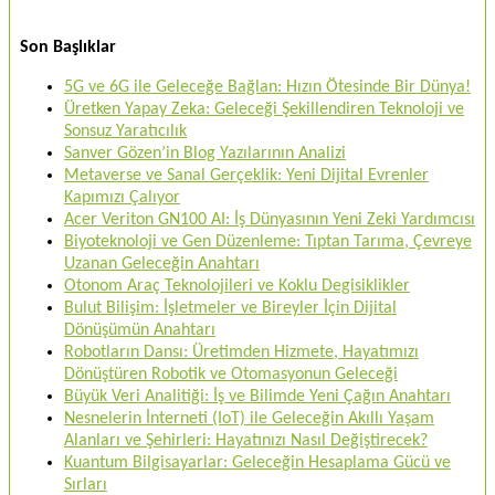
Son Başlıklar
5G ve 6G ile Geleceğe Bağlan: Hızın Ötesinde Bir Dünya!
Üretken Yapay Zeka: Geleceği Şekillendiren Teknoloji ve
Sonsuz Yaratıcılık
Sanver Gözen’in Blog Yazılarının Analizi
Metaverse ve Sanal Gerçeklik: Yeni Dijital Evrenler
Kapımızı Çalıyor
Acer Veriton GN100 AI: İş Dünyasının Yeni Zeki Yardımcısı
Biyoteknoloji ve Gen Düzenleme: Tıptan Tarıma, Çevreye
Uzanan Geleceğin Anahtarı
Otonom Araç Teknolojileri ve Koklu Degisiklikler
Bulut Bilişim: İşletmeler ve Bireyler İçin Dijital
Dönüşümün Anahtarı
Robotların Dansı: Üretimden Hizmete, Hayatımızı
Dönüştüren Robotik ve Otomasyonun Geleceği
Büyük Veri Analitiği: İş ve Bilimde Yeni Çağın Anahtarı
Nesnelerin İnterneti (IoT) ile Geleceğin Akıllı Yaşam
Alanları ve Şehirleri: Hayatınızı Nasıl Değiştirecek?
Kuantum Bilgisayarlar: Geleceğin Hesaplama Gücü ve
Sırları